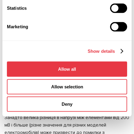
Statistics
Marketing
Show details
Allow all
Крім діагностики батареї MS800 дозволяє підбирати
аналогічні за ємністю бу елементи. Встановлення літієвих
Allow selection
комірок у батарею можливе лише за умови, що всі
комірки мають однакову напругу. Будь-яке
розбалансування комірок спричиняє зменшення ємності
Deny
зібраної батареї та збільшує швидкість саморозряду.
Занадто велика різниця в напрузі між елементами від 200
мВ і більше (різне значення для різних моделей
електромобілів) може призвести до помилки з