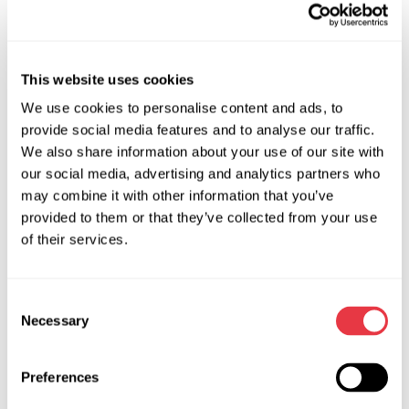
Спеціально для діагностики високовольтних батарей
електромобілів та гідридів було розроблено тестер
MS800. MSG equipment підготував оновлення
This website uses cookies
програмного забезпечення тестера, яке поряд з нікель-
We use cookies to personalise content and ads, to
металогідридними модулями, дозволяє тестеру MS800
provide social media features and to analyse our traffic.
також перевіряти літій-іонні комірки. Максимальні струми
We also share information about your use of our site with
заряду та розряду всіх типів модулів: 4,5А на заряд та
our social media, advertising and analytics partners who
6А на розряд. Одночасно можна перевіряти до 36-ти
may combine it with other information that you’ve
комірок. Контроль температури модулів у процесі
provided to them or that they’ve collected from your use
заряду/розряду запобігає їх пошкодженню під час
of their services.
діагностики.
Consent
Necessary
Selection
Preferences