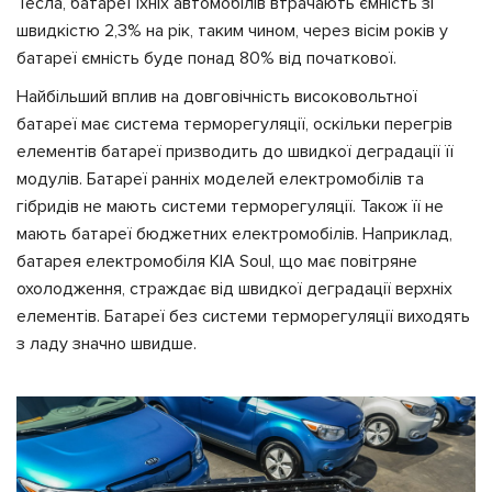
Тесла, батареї їхніх автомобілів втрачають ємність зі
швидкістю 2,3% на рік, таким чином, через вісім років у
батареї ємність буде понад 80% від початкової.
Найбільший вплив на довговічність високовольтної
батареї має система терморегуляції, оскільки перегрів
елементів батареї призводить до швидкої деградації її
модулів. Батареї ранніх моделей електромобілів та
гібридів не мають системи терморегуляції. Також її не
мають батареї бюджетних електромобілів. Наприклад,
батарея електромобіля KIA Soul, що має повітряне
охолодження, страждає від швидкої деградації верхніх
елементів. Батареї без системи терморегуляції виходять
з ладу значно швидше.