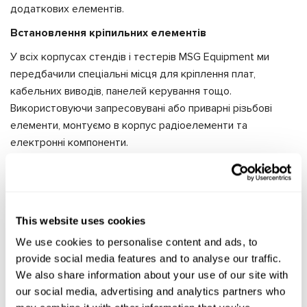
додаткових елементів.
Встановлення кріпильних елементів
У всіх корпусах стендів і тестерів MSG Equipment ми
передбачили спеціальні місця для кріплення плат,
кабельних виводів, панелей керування тощо.
Використовуючи запресовувані або приварні різьбові
елементи, монтуємо в корпус радіоелементи та
електронні компоненти.
Антикорозійне покриття
Щоб захистити металеві корпуси від корозії, ми
застосовуємо лакофарбове або гальванічне покриття.
This website uses cookies
Для нанесення лакофарбового покриття використовуємо
технологію порошкового фарбування. Серед її головних
We use cookies to personalise content and ads, to
переваг: стійкість до механічних впливів, можливість
provide social media features and to analyse our traffic.
We also share information about your use of our site with
використання в будь-яких кліматичних умовах.
our social media, advertising and analytics partners who
Додатково цей метод забарвлення надає нашим