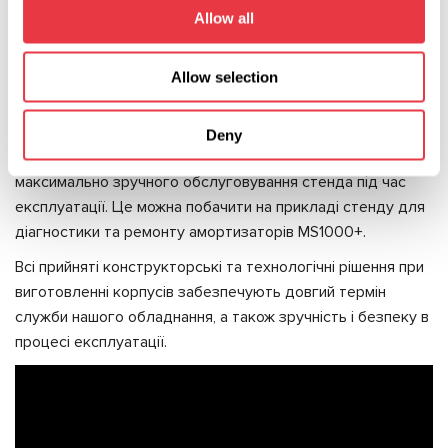
Allow all
Ергономічність
Розміри корпусів і розташування всіх елементів на
Allow selection
корпусах відповідають ергономічним вимогам, що
забезпечує комфортну роботу з нашим обладнанням.
Компонуючи елементи корпусів, ми приділяємо велику
Deny
увагу сервісним прорізам, вікнам і дверям для
максимально зручного обслуговування стенда під час
експлуатації. Це можна побачити на прикладі стенду для
діагностики та ремонту амортизаторів MS1000+.
Всі прийняті конструкторські та технологічні рішення при
виготовленні корпусів забезпечують довгий термін
служби нашого обладнання, а також зручність і безпеку в
процесі експлуатації.