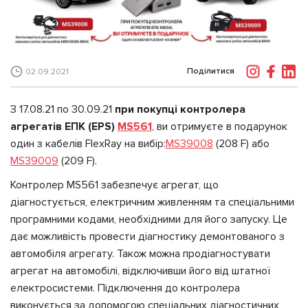
Поділитися
02.09.2021
З 17.08.21 по 30.09.21
при покупці контролера
агрегатів ЕПК (EPS)
MS561
, ви отримуєте в подарунок
один з кабелів FlexRay на вибір:
MS39008
(208 F) або
MS39009
(209 F).
Контролер MS561 забезпечує агрегат, що
діагностується, електричним живленням та спеціальними
програмними кодами, необхідними для його запуску. Це
дає можливість провести діагностику демонтованого з
автомобіля агрегату. Також можна продіагностувати
агрегат на автомобілі, відключивши його від штатної
електросистеми. Підключення до контролера
виконується за допомогою спеціальних діагностичних