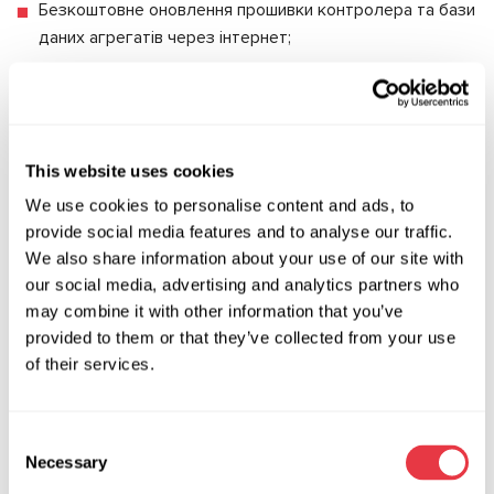
Безкоштовне оновлення прошивки контролера та бази
даних агрегатів через інтернет;
Наявність OBDII роз'єму для підключення до
контролера різних діагностичних приладів (Launch,
MaxiSys, VAS5054, Bosch KTS та ін.);
Компактність приладу, простота та зручність
This website uses cookies
експлуатації;
We use cookies to personalise content and ads, to
provide social media features and to analyse our traffic.
Контролер MS 561 дозволяє діагностувати агрегати
We also share information about your use of our site with
майже 4 тис. моделей автомобілів.
our social media, advertising and analytics partners who
MS-39008 (208-F) - КАБЕЛЬ ДЛЯ ДІАГНОСТИКИ
may combine it with other information that you’ve
КЕРМОВИХ РЕЙОК З FLEXRAY.
provided to them or that they’ve collected from your use
Застосовується для діагностики кермових рейок
of their services.
автомобілів MERCEDES-BENZ:
AMG GT (X290) 2018-2021 C-CLASS (W205) 2016-2018
Consent
C-CLASS T- Model (S205) 2016-2018
Necessary
Selection
C-CLASS Кабріолет (А205) 2016-2021 С-CLASS купе