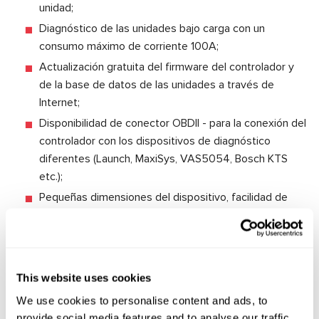
unidad;
Diagnóstico de las unidades bajo carga con un
consumo máximo de corriente 100A;
Actualización gratuita del firmware del controlador y
de la base de datos de las unidades a través de
Internet;
Disponibilidad de conector OBDII - para la conexión del
controlador con los dispositivos de diagnóstico
diferentes (Launch, MaxiSys, VAS5054, Bosch KTS
etc.);
Pequeñas dimensiones del dispositivo, facilidad de
uso;
El controlador permite el diagnóstico de alrededor de 4
mil unidades de modelo de coche.
This website uses cookies
El controlador permite el diagnóstico de alrededor de 4
We use cookies to personalise content and ads, to
mil unidades de modelo de coche.
provide social media features and to analyse our traffic.