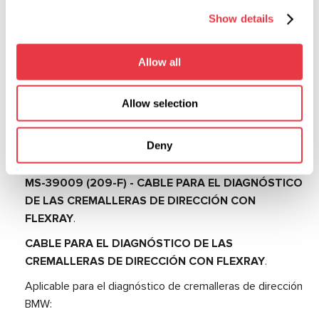
GLC (X253) 2019-2021
Show details
GLC Coupé (C253) 2017-2021 GLE (W167) 2018-2021
S-CLASS (W222, V222, X222) 2015-2017 S-CLASS
Allow all
Convertible (А217) 2015-2017
S-CLASS Coupé (C217) 2014-2017
Allow selection
SPRINTER 3,5-t con plataforma/carro inferior abatible
(907, 910) 2018-2021
Deny
MS-39009 (209-F) - CABLE PARA EL DIAGNÓSTICO
DE LAS CREMALLERAS DE DIRECCIÓN CON
FLEXRAY
.
CABLE PARA EL DIAGNÓSTICO DE LAS
CREMALLERAS DE DIRECCIÓN CON FLEXRAY
.
Aplicable para el diagnóstico de cremalleras de dirección
BMW: