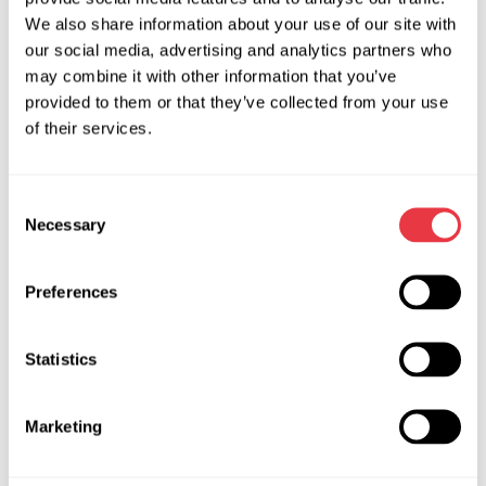
MS-39008 (208-F) - CABLE PARA EL DIAGNÓSTICO
We also share information about your use of our site with
DE LOS DISPOSITIVOS DE DIRECCIÓN CON
our social media, advertising and analytics partners who
FLEXRAY
.
may combine it with other information that you’ve
Cable para el diagnóstico de la dirección con
provided to them or that they’ve collected from your use
of their services.
FLEXRAY
.
Aplicable para el diagnóstico de las cremalleras de
dirección MERCEDES-BENZ:
Consent
Necessary
Selection
Cable para el diagnóstico de las cremalleras de dirección
MERCEDES-BENZ.
Preferences
AMG GT (X290) 2018-2021 C-CLASS (W205) 2016-
2018
C-CLASS T- Model (S205) 2016-2018
Statistics
C-CLASS Convertible (А205) 2016-2021 С-CLASS
Coupé (С205) 2016-2021
Marketing
E-CLASS (W213) 2020-2021
G-CLASS (W463) 2019-2021