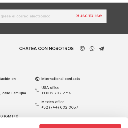
Suscribirse
CHATEA CON NOSOTROS
tación en
International contacts
USA office
 calle Familijna
+1 805 702 2714
Mexico office
+52 (744) 602 0057
00 (GMT+1)
t.pl