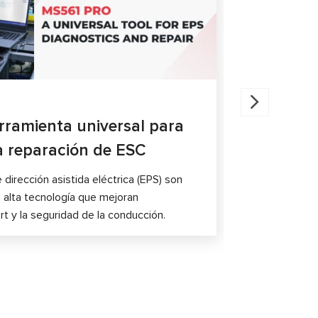
06.03.202
rramienta universal para
Nuevo ki
la reparación de ESC
EPS
irección asistida eléctrica (EPS) son
 alta tecnología que mejoran
rt y la seguridad de la conducción.