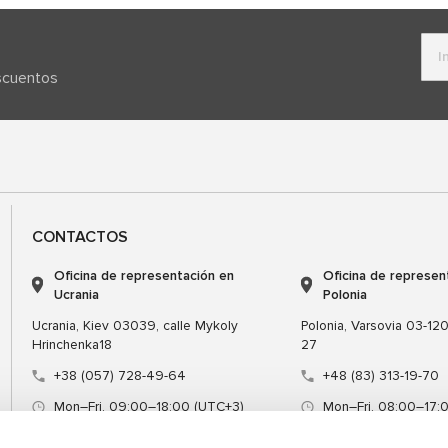
escuentos
CONTACTOS
Oficina de representación en
Oficina de represen
Ucrania
Polonia
Ucrania, Kiev 03039, calle Mykoly
Polonia, Varsovia 03-120,
Hrinchenka18
27
+38 (057) 728-49-64
+48 (83) 313-19-70
Mon–Fri, 09:00–18:00 (UTC+3)
Mon–Fri, 08:00–17:
sales@msg.equipment
sales@msgequipmen