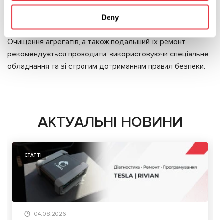
поверхнево-активних речовин. Відмінний спосіб
Deny
очищення від масляних й вуглецевих відкладень.
Очищення агрегатів, а також подальший їх ремонт,
рекомендується проводити, використовуючи спеціальне
обладнання та зі строгим дотриманням правил безпеки.
АКТУАЛЬНІ НОВИНИ
СТАТТІ
04.08.2026