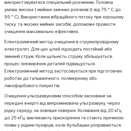
використовуватися спеціальний розчинник. Головна
умова: висока t мийних хімічних розчинів (t від 75 ° С до
95 ° С). Використання вібраційного потоку при хорошому
тиску, та якісних мийних засобів, допоможе провести
очищення максимально ефективно.
Електрохімічний метод очищення в струмопровідному
електроліті. Для цих цілей підходить постійний або
змінний струм. Коли щільність струму збільшується,
процес знежирення деталей підвищується.
Електрохімічний метод застосовується при підготовчих
роботах до гальванічного, полімерному або
лакофарбового покриттів.
Очищення ультразвуковим способом засноване на
передачі енергії від випромінювача ультразвуку, через
рідку середу, на зовнішні поверхні. Коливання від 20 кГц
до 25 кГц, викликають прискорення та стають причиною
появи у рідини пухирців, коли бульбашки розриваються,