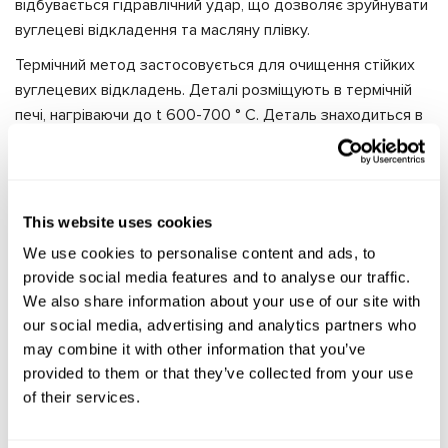
відбувається гідравлічний удар, що дозволяє зруйнувати
вуглецеві відкладення та масляну плівку.
Термічний метод застосовується для очищення стійких
вуглецевих відкладень. Деталі розміщують в термічній
печі, нагріваючи до t 600-700 ° С. Деталь знаходиться в
печі 2-3 години, а потім охолоджується. Деталі, які не
піддаються деформації, очищають випалюванням
газовим полум'ям.
This website uses cookies
Механічний метод застосовується в процесі очищення
поверхонь вручну. Для цих цілей використовуються
We use cookies to personalise content and ads, to
скребки, щітки та інші допоміжні інструменти. При
provide social media features and to analyse our traffic.
механічному очищенні ефективно використовувати
We also share information about your use of our site with
абразивні матеріали з водою або мийними засобами.
our social media, advertising and analytics partners who
may combine it with other information that you’ve
Мийні засоби
provided to them or that they’ve collected from your use
Вода та розчин каустичної соди. Бруд, пил, залишки
of their services.
рослин видаляються струменем теплої води t 70-80 °
С. Для очищення поверхонь від паливо-мастильних