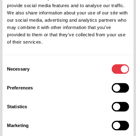
provide social media features and to analyse our traffic.
телефон;
We also share information about your use of our site with
електронну пошту;
our social media, advertising and analytics partners who
групи у месенджерах Viber, Skype, WhatsApp,
may combine it with other information that you’ve
Telegram.
provided to them or that they’ve collected from your use
of their services.
Висновок
Служба технічної підтримки MSG Equipment, в першу
чергу, створена для обслуговування зареєстрованих
Consent
Necessary
Selection
комерційних користувачів, для вирішення їх конкретних
технічних питань та проблем.
Preferences
Служба працює з 9.00 до 18.00 з понеділка по суботу.
Тому, якщо ви звернулися з питанням ввечері або у
Statistics
вихідний, фахівці дадуть відповідь вранці наступного
робочого дня. Проте, жодне питання ми не залишимо без
Marketing
уваги.