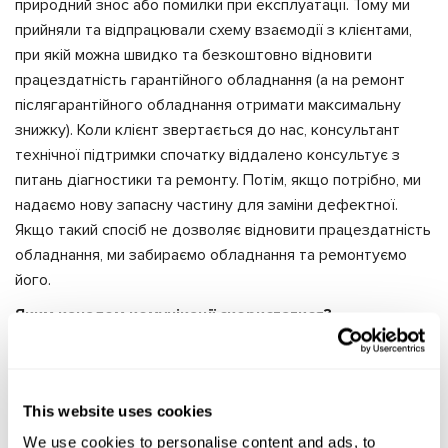
природний знос або помилки при експлуатації. Тому ми
прийняли та відпрацювали схему взаємодії з клієнтами,
при якій можна швидко та безкоштовно відновити
працездатність гарантійного обладнання (а на ремонт
післягарантійного обладнання отримати максимальну
знижку). Коли клієнт звертається до нас, консультант
технічної підтримки спочатку віддалено консультує з
питань діагностики та ремонту. Потім, якщо потрібно, ми
надаємо нову запасну частину для заміни дефектної.
Якщо такий спосіб не дозволяє відновити працездатність
обладнання, ми забираємо обладнання та ремонтуємо
його.
Яким каналом комунікації скористатися?
Ви можете звернутися за консультацією або допомогою
до фахівців MSG Equipment використовуючи:
форми зворотного зв'язку на сайті;
This website uses cookies
чат на сайті;
We use cookies to personalise content and ads, to