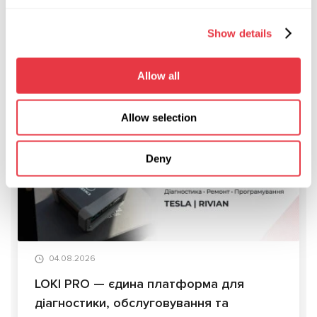
Ми поважаємо кожного нашого клієнта та робимо усе
можливе, щоб ви отримали якісну технічну підтримку.
Show details
Allow all
Allow selection
АКТУАЛЬНІ НОВИНИ
Deny
СТАТТІ
04.08.2026
LOKI PRO — єдина платформа для
діагностики, обслуговування та