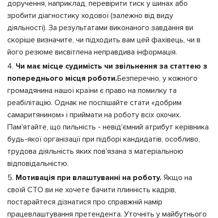
доручення, наприклад, перевірити тиск у шинах або
зробити діагностику ходової (залежно від виду
діяльності). За результатами виконаного завдання ви
скоріше визначите, чи підходить вам цей фахівець, чи в
його резюме висвітлена неправдива інформація.
Чи має місце судимість чи звільнення за статтею з
попереднього місця роботи.
Безперечно, у кожного
громадянина нашої країни є право на помилку та
реабілітацію. Однак не поспішайте стати «добрим
самаритянином» і приймати на роботу всіх охочих.
Пам'ятайте, що пильність - невід'ємний атрибут керівника
будь-якої організації при підборі кандидатів, особливо,
трудова діяльність яких пов'язана з матеріальною
відповідальністю.
Мотивація при влаштуванні на роботу.
Якщо на
своїй СТО ви не хочете бачити плинність кадрів,
постарайтеся дізнатися про справжній намір
працевлаштування претендента. Уточніть у майбутнього