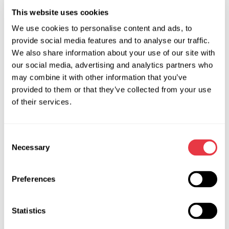
This website uses cookies
We use cookies to personalise content and ads, to
provide social media features and to analyse our traffic.
We also share information about your use of our site with
our social media, advertising and analytics partners who
may combine it with other information that you’ve
provided to them or that they’ve collected from your use
of their services.
На що звернути увагу при
Consent
відборі кандидатів
Necessary
Selection
Попередній досвід роботи претендента.
Якщо ваш
Preferences
автосервіс пропонує високий рівень обслуговування,
обслуговуючий персонал повинен мати робочий стаж від
Statistics
5 років, інакше червоніти перед клієнтами за
недобросовісну роботу підлеглих доведеться саме вам.