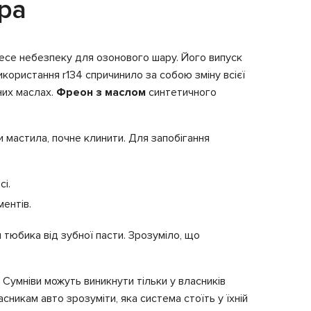
ра
несе небезпеку для озонового шару. Його випуск
икористання r134 спричинило за собою зміну всієї
них маслах.
Фреон з маслом
синтетичного
и мастила, почне клинити. Для запобігання
сі.
ентів.
 тюбика від зубної пасти. Зрозуміло, що
. Сумніви можуть виникнути тільки у власників
икам авто зрозуміти, яка система стоїть у їхній