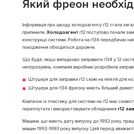
Який фреон необхід
Інформація про шкоду холодоагенту r12 стала зага
припинили.
Холодоагент
r12 поступово почали зам
конструкції системи. Робота на r134 передбачає ная
походження обходиться дорожче.
Що буде, якщо випадково заправити
r134 у 12 сис
непорозумінь, компанія виробник розробила заправні 
Штуцери для заправки r12 схожі на ніпеля для ко
Штуцери для r134 фреону мають більший діаметр 
Ковпачок із пластику для системи на r12 має схожіс
переплутати і використовувати обладнання
r12 зам
Машини, що мають дату випуску до 1992 року, прац
машин 1992-1993 року випуску. Цей період вважаєт