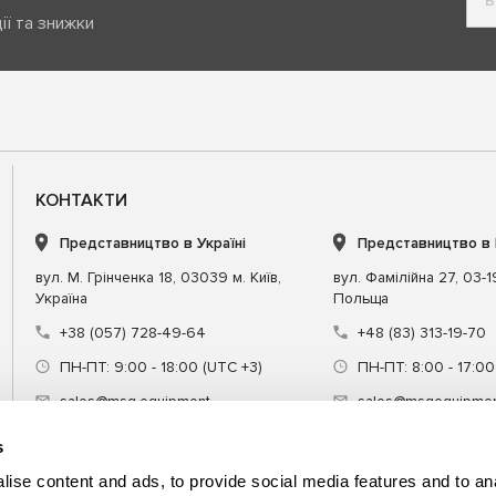
ії та знижки
КОНТАКТИ
Представництво в Україні
Представництво в
вул. М. Грінченка 18, 03039 м. Київ,
вул. Фамілійна 27, 03-
Україна
Польща
+38 (057) 728-49-64
+48 (83) 313-19-70
ПН-ПТ: 9:00 - 18:00 (UTC +3)
ПН-ПТ: 8:00 - 17:00
sales@msg.equipment
sales@msgequipmen
s
ise content and ads, to provide social media features and to an