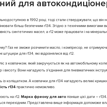
ний для автокондиціоне
льнодоступною в 1992 році, тоді стали стверджувати, що він 
інювати більш безпечним r134. Згідно з технічними вимогами в
вність синтетичних масел, а r12 може працювати і на мінераль
тему? Газ не зможе розчинити масло, і компресор, не отримуюч
штуцери для r134, які відрізнялися від r12.
ліс з ковпачком, який закручується як на автомобільному коле
і висоту. Вони нагадують з'єднання для пневматичних інструм
ть із коліщатком. А ковпачки для r134 нагадують великі кришки
ість r134
практично неможливо.
юють на r12.
Марка фреону для авто
пізніше цієї дати
– r134
ься перехідним. Представлена вище інформація допоможе власн