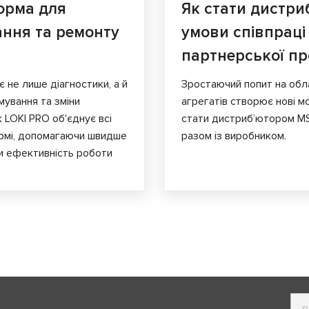
орма для
Як стати дистри
ання та ремонту
умови співпраці
партнерської п
є не лише діагностики, а й
Зростаючий попит на обл
мування та зміни
агрегатів створює нові мо
к LOKI PRO об'єднує всі
стати дистриб’ютором MS
ормі, допомагаючи швидше
разом із виробником.
и ефективність роботи