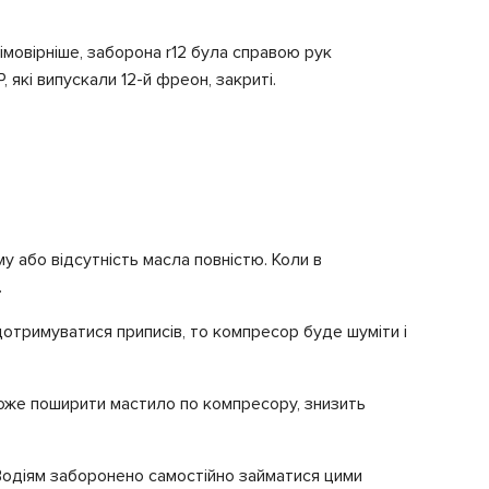
імовірніше, заборона r12 була справою рук
 які випускали 12-й фреон, закриті.
у або відсутність масла повністю. Коли в
.
дотримуватися приписів, то компресор буде шуміти і
оже поширити мастило по компресору, знизить
. Водіям заборонено самостійно займатися цими