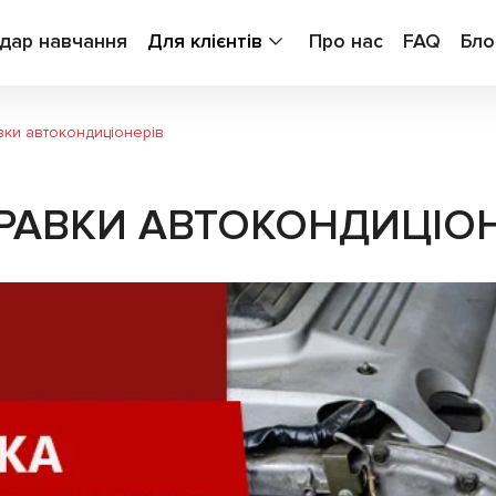
дар навчання
Для клієнтів
Про нас
FAQ
Бло
вки автокондиціонерів
РАВКИ АВТОКОНДИЦІОН