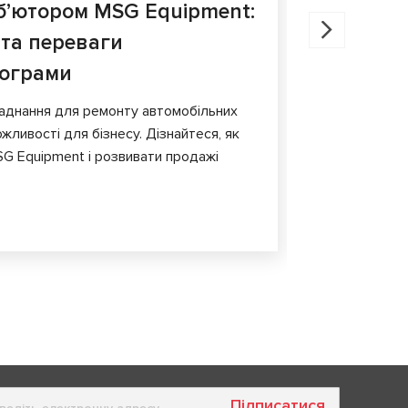
б’ютором MSG Equipment:
Діагнос
 та переваги
порівня
рограми
У статті ро
гальмівних 
аднання для ремонту автомобільних
обладнання т
жливості для бізнесу. Дізнайтеся, як
G Equipment і розвивати продажі
Підписатися