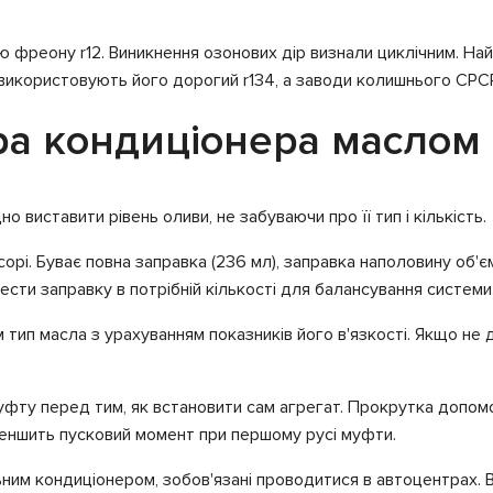
ю фреону r12. Виникнення озонових дір визнали циклічним. Най
ті використовують його дорогий r134, а заводи колишнього СРСР,
ра кондиціонера маслом
 виставити рівень оливи, не забуваючи про її тип і кількість.
орі. Буває повна заправка (236 мл), заправка наполовину об'єм
ести заправку в потрібній кількості для балансування системи
тип масла з урахуванням показників його в'язкості. Якщо не 
уфту перед тим, як встановити сам агрегат. Прокрутка допом
зменшить пусковий момент при першому русі муфти.
більним кондиціонером, зобов'язані проводитися в автоцентрах