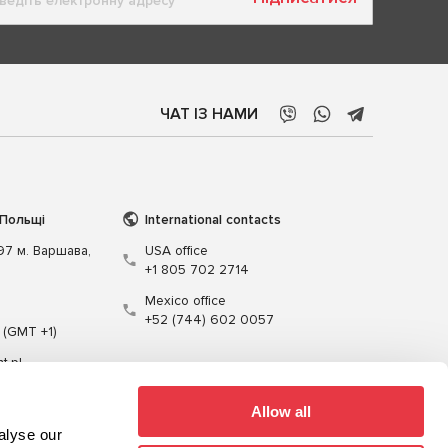
ЧАТ ІЗ НАМИ
 Польщі
International contacts
197 м. Варшава,
USA office
+1 805 702 2714
Mexico office
+52 (744) 602 0057
 (GMT +1)
t.pl
Allow all
alyse our