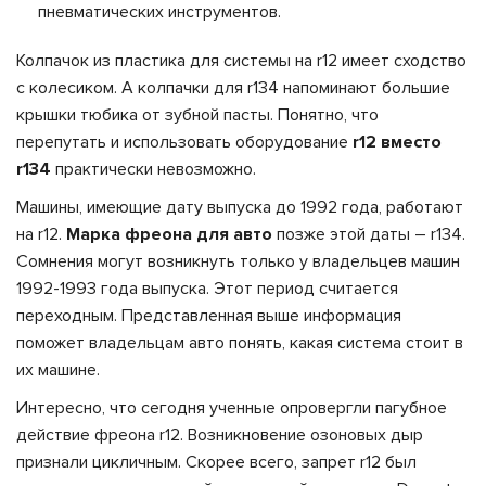
пневматических инструментов.
Колпачок из пластика для системы на r12 имеет сходство
с колесиком. А колпачки для r134 напоминают большие
крышки тюбика от зубной пасты. Понятно, что
перепутать и использовать оборудование
r12 вместо
r134
практически невозможно.
Машины, имеющие дату выпуска до 1992 года, работают
на r12.
Марка фреона для авто
позже этой даты
– r134.
Сомнения могут возникнуть только у владельцев машин
1992-1993 года выпуска. Этот период считается
переходным. Представленная выше информация
поможет владельцам авто понять, какая система стоит в
их машине.
Интересно, что сегодня ученные опровергли пагубное
действие фреона r12. Возникновение озоновых дыр
признали цикличным. Скорее всего, запрет r12 был