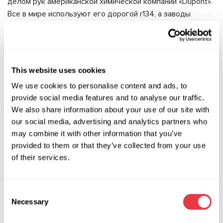
делом рук американской химической компании «Dupont».
Все в мире используют его дорогой r134, а заводы
бывшего СССР, которые выпускали 12-й фреон, закрыты.
Заправка компрессора
кондиционера маслом
This website uses cookies
We use cookies to personalise content and ads, to
Меняя компрессор кондиционера в авто необходимо
provide social media features and to analyse our traffic.
выставить уровень масла, не забывая про его тип и
We also share information about your use of our site with
количество.
our social media, advertising and analytics partners who
may combine it with other information that you’ve
Необходимо знать количество масла в сменном
provided to them or that they’ve collected from your use
компрессоре. Бывает полная заправка (236 мл), заправка
of their services.
наполовину объема или отсутствие масла полностью.
Когда в компрессоре есть масло, его необходимо вылить
и провести заправку в нужном количестве для
Consent
балансировки системы.
Necessary
Selection
Требуется применять только указанный производителем