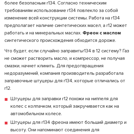
более безопасным r134. Согласно техническим
требованиям использование r134 повлекло за собой
изменение всей конструкции системы. Работа на r134
предполагает наличие синтетических масел, а r12 может
работать и на минеральных маслах.
Фреон с маслом
синтетического происхождения обходится дороже.
Что будет, если случайно заправить
r134 в 12 систему? Газ
не сможет растворить масло, и компрессор, не получая
смазки, начнет клинить. Для предотвращения
недоразумений, компания производитель разработала
заправочные штуцеры для r134, которые отличались от
r12.
Штуцеры для заправки r12 похожи на ниппеля для
колес с колпачком, который закручивается как на
автомобильном колесе.
Штуцеры для r134 фреона имеют больший диаметр и
высоту. Они напоминают соединения для