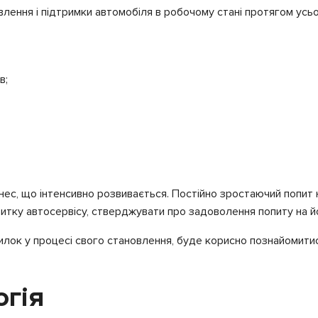
влення і підтримки автомобіля в робочому стані протягом усьо
в;
ізнес, що інтенсивно розвивається. Постійно зростаючий попи
звитку автосервісу, стверджувати про задоволення попиту на й
омилок у процесі свого становлення, буде корисно познайомити
огія