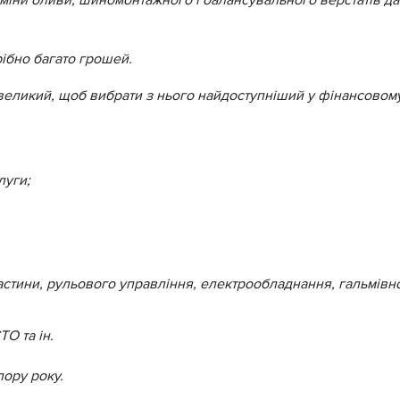
ібно багато грошей.
великий, щоб вибрати з нього найдоступніший у фінансовому 
луги;
стини, рульового управління, електрообладнання, гальмівно
О та ін.
пору року.