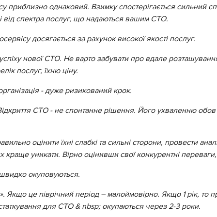
ісу приблизно однаковий. Взимку спостерігається сильний спад
і від спектра послуг, що надаються вашим СТО.
осервісу досягається за рахунок високої якості послуг.
а успіху нової СТО. Не варто забувати про вдале розташуванн
лік послуг, їхню ціну.
організація - дуже ризикований крок.
 Відкриття СТО - не спонтанне рішення. Його ухваленню обов
авильно оцінити їхні слабкі та сильні сторони, провести ана
их краще уникати. Вірно оцінивши свої конкурентні переваги,
е швидко окуповуються.
». Якщо це піврічний період – малоймовірно. Якщо 1 рік, то 
статкування для СТО & nbsp; окупаються через 2-3 роки.