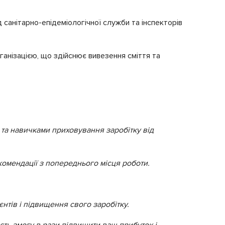
д санітарно-епідеміологічної служби та інспекторів
анізацією, що здійснює вивезення сміття та
 та навичками приховування заробітку від
екомендації з попереднього місця роботи.
єнтів і підвищення свого заробітку.
ть змогу в рази підвищити ваш прибуток і