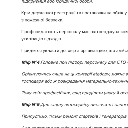
підприємця або юридичної особи.
Крім державної реєстрації та постановки на облік у
з пожежної безпеки.
Профпридатність персоналу має підтверджуватися в
утилізацію відходів.
Придется укласти договір з організацією, що здійсн
Міф №4.
Головне при підборі персоналу для СТО 
Орієнтуючись лише на ці критерії відбору, можна 
господаря або ж розкрадання матеріально-технічн
Тому крім професійних, слід приділити увагу й осо
Міф №5.
Для старту автосервісу вистачить і одног
Припустимо, тільки ремонт стартерів і генераторів
Але додаткове придбання хоча б установки для за