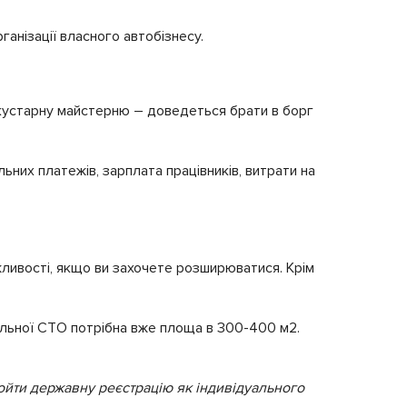
ганізації власного автобізнесу.
 кустарну майстерню – доведеться брати в борг
ьних платежів, зарплата працівників, витрати на
жливості, якщо ви захочете розширюватися. Крім
альної СТО потрібна вже площа в 300-400 м
2
.
ойти державну реєстрацію як індивідуального