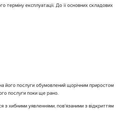
го терміну експлуатації. До її основних складових
т на його послуги обумовлений щорічним приростом
ого послуги поки ще рано.
ся з хибними уявленнями, пов'язаними з відкриттям