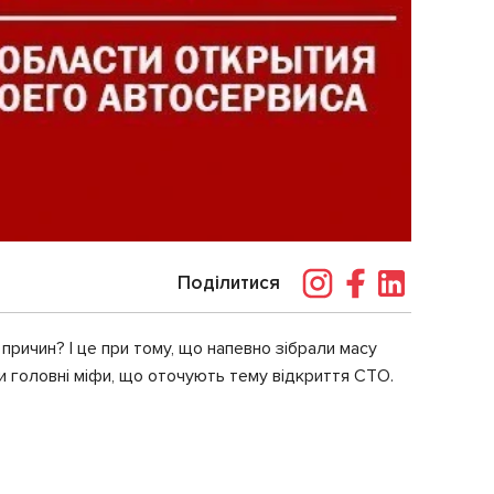
Поділитися
 причин? І це при тому, що напевно зібрали масу
и головні міфи, що оточують тему відкриття СТО.