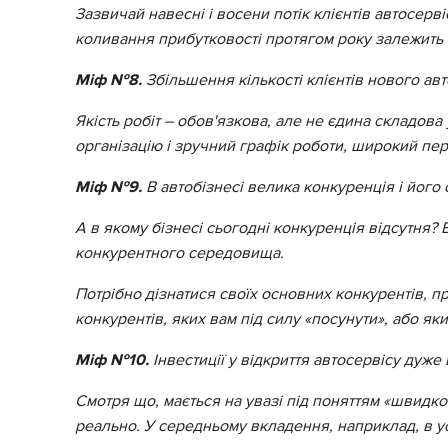
Зазвичай навесні і восени потік клієнтів автосерв
коливання прибутковості протягом року залежить 
Міф №8.
Збільшення кількості клієнтів нового авт
Якість робіт – обов'язкова, але не єдина складов
організацію і зручний графік роботи, широкий пере
Міф №9.
В автобізнесі велика конкуренція і його 
А в якому бізнесі сьогодні конкуренція відсутня?
конкурентного середовища.
Потрібно дізнатися своїх основних конкурентів, пр
конкурентів, яких вам під силу «посунути», або як
Міф №10.
Інвестиції у відкриття автосервісу дуж
Смотря що, мається на увазі під поняттям «швидко
реально. У середньому вкладення, наприклад, в у