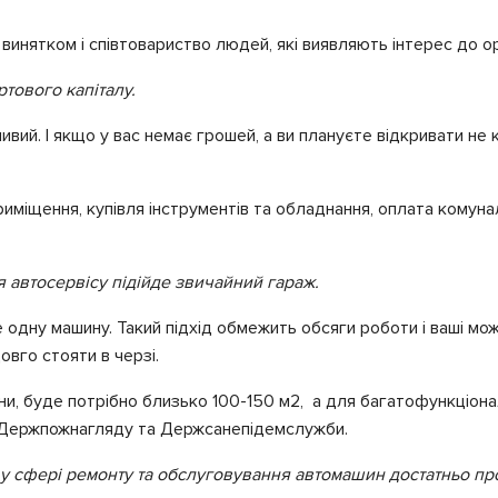
 винятком і співтовариство людей, які виявляють інтерес до ор
ртового капіталу.
вий. І якщо у вас немає грошей, а ви плануєте відкривати не
риміщення, купівля інструментів та обладнання, оплата комунал
 автосервісу підійде звичайний гараж.
одну машину. Такий підхід обмежить обсяги роботи і ваші мо
довго стояти в черзі.
ни, буде потрібно близько 100-150 м
2
, а для багатофункціон
м Держпожнагляду та Держсанепідемслужби.
 у сфері ремонту та обслуговування автомашин достатньо пр