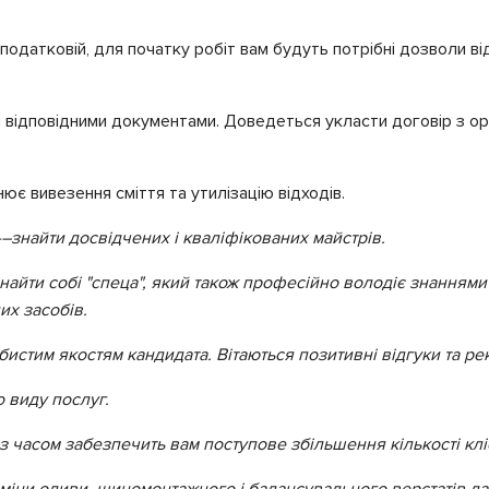
 податковій, для початку робіт вам будуть потрібні дозволи ві
ідповідними документами. Доведеться укласти договір з орг
ює вивезення сміття та утилізацію відходів.
-–
знайти досвідчених і кваліфікованих майстрів.
знайти собі "спеца", який також професійно володіє знаннями
их засобів.
бистим якостям кандидата. Вітаються позитивні відгуки та р
о виду послуг.
 з часом забезпечить вам поступове збільшення кількості клі
міни оливи, шиномонтажного і балансувального верстатів дас