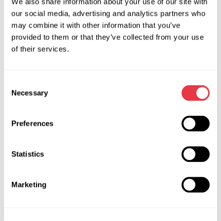
We also share information about your use of our site with
Спешите, количество акционного товара ограничено!
our social media, advertising and analytics partners who
may combine it with other information that you’ve
provided to them or that they’ve collected from your use
of their services.
АКТУАЛЬНЫЕ НОВОСТИ
Consent
Necessary
Selection
НОВОСТИ
Preferences
Statistics
19.01.2026
MSG Equipment на международных
Marketing
выставках в 2026 году
В 2026 году мы представим оборудование MSG
Equipment на ведущих мировых выставках