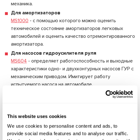
механика.
Для амортизаторов
MS1000
- с помощью которого можно оценить
техническое состояние амортизаторов легковых
автомобилей и оценить качество отремонтированного
амортизатора.
Для насосов гидроусилителя руля
MS604
- определяет работоспособность и выходные
характеристики одно- и двухконтурных насосов ГУР с
механическим приводом. Имитирует работу
испытуемого насоса на автомобиле.
Для генераторов и стартеров
MS005
- многофункциональный диагностический
стенд, предназначенный для диагностики
This website uses cookies
автомобильных генераторов и стартеров с
номинальным напряжением 12/24 В, генераторов с
We use cookies to personalise content and ads, to
вакуумным насосом и автомобильных аккумуляторов.
provide social media features and to analyse our traffic.