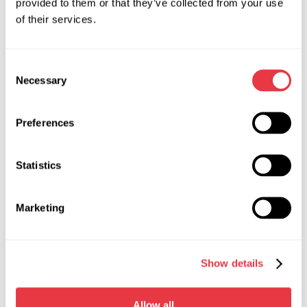
provided to them or that they’ve collected from your use
of their services.
АКТУАЛЬНІ НОВИНИ
Consent
Necessary
Selection
НОВИНИ
Preferences
Statistics
19.01.2026
MSG Equipment на міжнародних
Marketing
виставках у 2026 році
У 2026 році MSG Equipment буде представлено
на провідних світових виставках автомобільного
Show details
сервісу та діагностики. Запрошуємо на особисту
зустріч у різних країнах світу.
Allow all