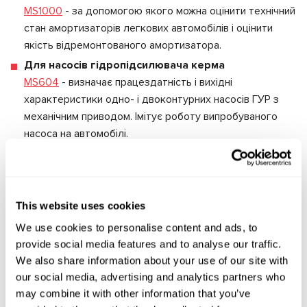
MS1000
- за допомогою якого можна оцінити технічний
стан амортизаторів легкових автомобілів і оцінити
якість відремонтованого амортизатора.
Для насосів гідропідсилювача керма
MS604
- визначає працездатність і вихідні
характеристики одно- і двоконтурних насосів ГУР з
механічним приводом. Імітує роботу випробуваного
насоса на автомобілі.
Для генераторів і стартерів
MS005
- багатофункціональний діагностичний стенд,
призначений для діагностики автомобільних
генераторів і стартерів з номінальною напругою 12/24
This website uses cookies
В, генераторів з вакуумним насосом і автомобільних
We use cookies to personalise content and ads, to
акумуляторів.
provide social media features and to analyse our traffic.
We also share information about your use of our site with
Щекайте, кількість акційного товару обмежена!
our social media, advertising and analytics partners who
may combine it with other information that you’ve