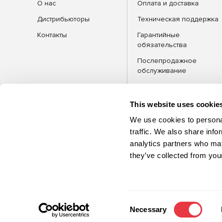
О нас
Оплата и доставка
Дистрибьюторы
Техническая поддержка
Контакты
Гарантийные
обязательства
Послепродажное
обслуживание
FAQ
Блог
This website uses cookie
We use cookies to personal
traffic. We also share info
analytics partners who may
КАТЕГОРИИ
Оборудова
they’ve collected from your
©2026 MSG Equipment. Все права
защищены
Consent
Necessary
Selection