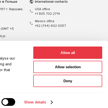
о в Польше
International contacts
197 г. Варшава,
USA office
+1 805 702 2714
Mexico office
+52 (744) 602 0057
 (GMT +1)
t.pl
Allow all
alyse our
ing and
Allow selection
r that
Кабели
Программное обеспечение
Deny
Карта сайта
Политика конфиденциальности
Show details