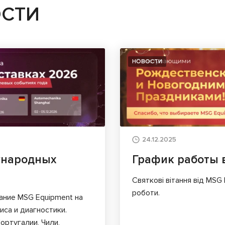
ОСТИ
НОВОСТИ
24.12.2025
ународных
График работы 
Святкові вітання від MSG
роботи.
ание MSG Equipment на
са и диагностики.
ортугалии, Чили,