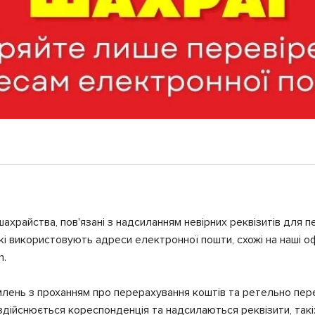
ахрайства, пов'язані з надсиланням невірних реквізитів для 
кі використовують адреси електронної пошти, схожі на наші оф
m.
млень з проханням про перерахування коштів та ретельно пере
 здійснюється кореспонденція та надсилаються реквізити, такі