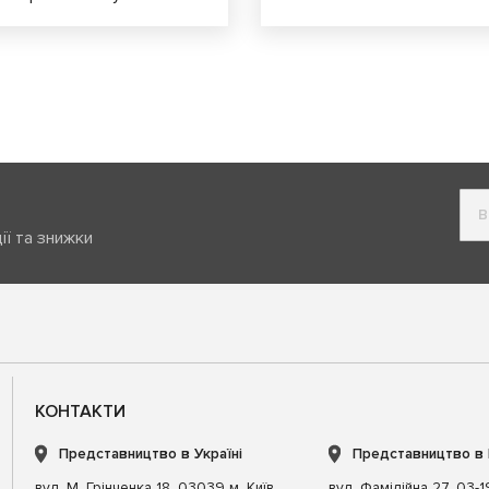
ії та знижки
КОНТАКТИ
Представництво в Україні
Представництво в
вул. М. Грінченка 18, 03039 м. Київ,
вул. Фамілійна 27, 03-