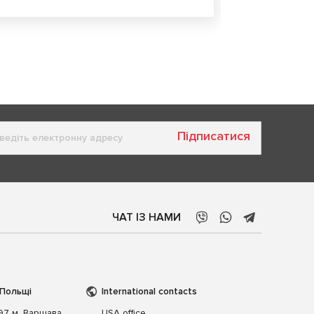
Підписатися
ЧАТ ІЗ НАМИ
 Польщі
International contacts
197 м. Варшава,
USA office