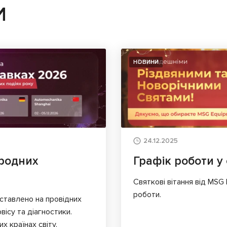
И
НОВИНИ
24.12.2025
родних
Графік роботи у 
Святкові вітання від MSG
роботи.
ставлено на провідних
вісу та діагностики.
х країнах світу.