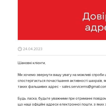
24.04.2023
Шановні клієнти,
Ми хочемо звернути вашу увагу на можливі спроби ш
спостерігається почастішання активності шахраїв, я
таких фальшивих адрес - sales.servicems@gmail.co
Будь ласка, будьте уважними при отриманні повідо
що наші офіційні адреси електронної пошти, з яких