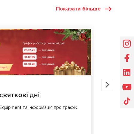
Показати більше
НОВИНИ
30.07.202
святкові дні
MS561 P
для діа
 Equipment та інформація про графік
Сучасні еле
складні і в
комфорт і б