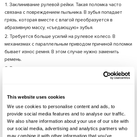
Заклинивание рулевой рейки. Такая поломка часто
связана с повреждением пыльника. В зубья попадает
грязь, которая вместе с влагой преобразуется в
абразивную массу, «съедающую» зубья.
Требуется больше усилий на рулевое колесо. В
механизмах с параллельным приводом причиной поломки
бывает износ ремня. В этом случае нужно заменить
ремень.
Возникновение механического шума во время
поворота рулевого колеса. Причиной шума в районе
руля, вероятнее всего, является электропривод.
Механический гул указывает на износ подшипников. Если
This website uses cookies
электропривод демонтируют, то следует выполнить
полный комплекс регламентных мероприятий.
We use cookies to personalise content and ads, to
provide social media features and to analyse our traffic.
Запоздалый «отзыв» при повороте рулевого колеса.
We also share information about your use of our site with
Такая неисправность появляется из-за отказа датчиков
our social media, advertising and analytics partners who
или поломки ЭБУ.
may combine it with other information that you’ve