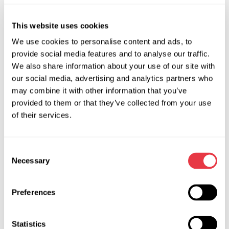
Producent:
MSG Equipment
This website uses cookies
We use cookies to personalise content and ads, to
Zapytaj o cenę
provide social media features and to analyse our traffic.
We also share information about your use of our site with
our social media, advertising and analytics partners who
may combine it with other information that you’ve
OEM
provided to them or that they’ve collected from your use
of their services.
MS3701516P, 04550100, 04550101, 04551100, 1120754,
1120758, 112858H, 1364843, 150118, 150222, 150350,
1674904, 17BE001, 17BE002, 17BE009, 560017, 715520118,
Consent
715520222, 715520350, 7700801085, 7700821538,
Necessary
Selection
7700829781, 7700829784, 7701466770, 7701468590,
BEFR01P, BERN01P, BERN03P, DSP1478N, DSP753, DSP774,
EP5032, EPR5016, FO303, FO303R, FO9303, G3003,
Preferences
G3003RB, G3030, G3032, HP14303, HP32302, HP32304,
JER123, JER125, JER127, RE302, RE302OEM, RE302R,
Statistics