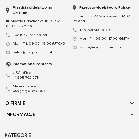
Przedstawicielstwo na
Przedstawicielstwo w Polsce
Ukrainie
ul. Familijna 27, Warszawa 03-197,
ul. Mykoly Hrinchenka 18, Kijów
Poland
03039,Ukraina
+48 (83) 313-19-70
+38 (057) 728-49-64
Mon–Fri, 08:00–17:00 (GMT+1)
Mon–Fri, 09:00–18:00 (UTC+3)
sales@msgequipment.pl
sales@msg.equipment
International contacts
USA office
+1 805 702 2714
Mexico office
+52 (744) 602 0057
O FIRMIE
INFORMACJE
KATEGORIE