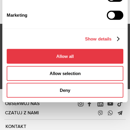
RE304, RE304OEM, RE304R, RE9302, RE9304,
RMYS6J3K514AA, SP8774, YS613K514BF, YS613K514BH
Marketing
Show details
Subskrybuj nasz newsletter
Nie przegap ekskluzywnych ofert i rabatów
Allow all
Subskrybuj
Allow selection
Deny
OBSERWUJ NAS
CZATUJ Z NAMI
KONTAKT