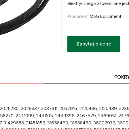
elektrycznego zapewnione jest
Producent:
MSG Equipment
Zapytaj o cenę
POKR
 2025780, 2029337, 2037911, 2037916, 2120436, 2120439, 22
358270, 2441099, 2441105, 2449396, 2467579, 2469051, 247
7, 31429688, 31451852, 31658459, 31658460, 36002972, 360