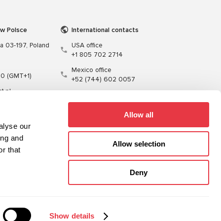
 w Polsce
International contacts
wa 03-197, Poland
USA office
+1 805 702 2714
Mexico office
00 (GMT+1)
+52 (744) 602 0057
t.pl
Allow all
alyse our
ing and
Allow selection
r that
enie
Kable
Oprogramowanie
Deny
Sitemap
Polityka prywatności
Show details