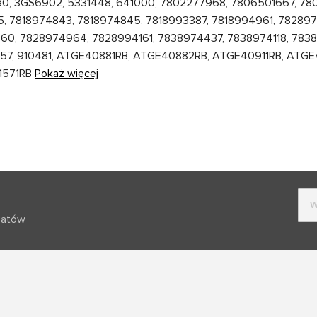
80, 3GS6902, 5331448, 641000, 7802277968, 7806501667, 7
, 7818974843, 7818974845, 7818993387, 7818994961, 782897
0, 7828974964, 7828994161, 7838974437, 7838974118, 7838
7, 910481, ATGE40881RB, ATGE40882RB, ATGE40911RB, ATGE4
1571RB
Pokaż więcej
batów