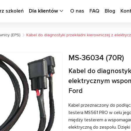
rz szkoleń
Dla klientów
O nas
FAQ
Blog
Kon
wnicy (EPS)
Kabel do diagnostyki przekładni kierowniczej z elekt
MS-36034 (70R)
Kabel do diagnostyki
elektrycznym wspo
Ford
Kabel przeznaczony do podłąc
testera MS561 PRO w celu jeg
między testerem a wspomagani
elektryczną do zespołu. Dzięk