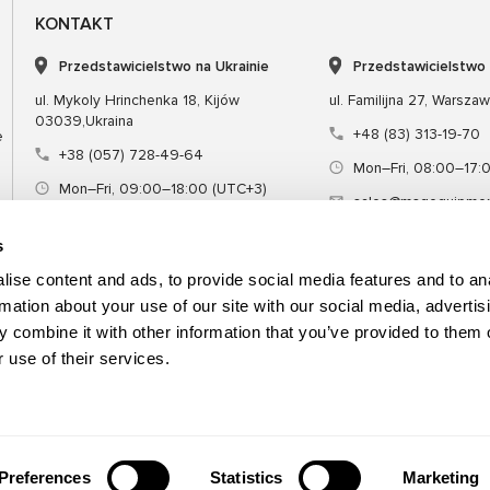
KONTAKT
Przedstawicielstwo na Ukrainie
Przedstawicielstwo
ul. Mykoly Hrinchenka 18, Kijów
ul. Familijna 27, Warsza
03039,Ukraina
+48 (83) 313-19-70
e
+38 (057) 728-49-64
Mon–Fri, 08:00–17:
Mon–Fri, 09:00–18:00 (UTC+3)
sales@msgequipmen
sales@msg.equipment
s
ise content and ads, to provide social media features and to an
rmation about your use of our site with our social media, advertis
 combine it with other information that you’ve provided to them o
Sprzęt
Narzędzie specjalne
Szkol
 use of their services.
Preferences
Statistics
Marketing