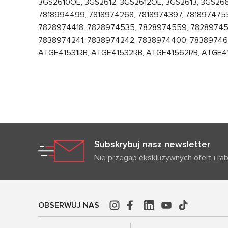
3GS2610OE, 3GS2612, 3GS2612OE, 3GS2613, 3GS26
7818994499, 7818974268, 7818974397, 7818974755
7828974418, 7828974535, 7828974559, 782897456
7838974241, 7838974242, 7838974400, 783897465
ATGE41531RB, ATGE41532RB, ATGE41562RB, ATGE4
Subskrybuj nasz newsletter
Nie przegap ekskluzywnych ofert i ra
OBSERWUJ NAS