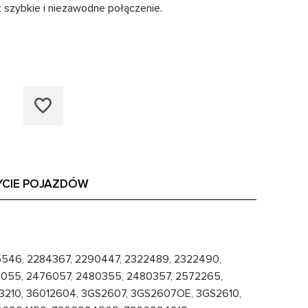
 szybkie i niezawodne połączenie.
YCIE POJAZDÓW
35546, 2284367, 2290447, 2322489, 2322490,
6055, 2476057, 2480355, 2480357, 2572265,
03210, 36012604, 3GS2607, 3GS2607OE, 3GS2610,