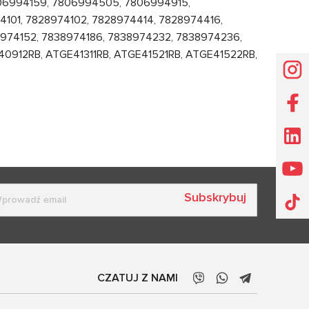
806994159, 7806994505, 7806994915,
4101, 7828974102, 7828974414, 7828974416,
974152, 7838974186, 7838974232, 7838974236,
0912RB, ATGE41311RB, ATGE41521RB, ATGE41522RB,
Subskrybuj
CZATUJ Z NAMI