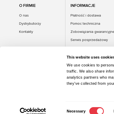
O FIRMIE
INFORMACJE
O nas
Płatność i dostawa
Dystrybutorzy
Pomoc techniczna
Kontakty
Zobowiązania gwarancyjn
Serwis posprzedażowy
FAQ
Blog
This website uses cookie
We use cookies to personal
traffic. We also share info
analytics partners who may
KATEGORIE
they’ve collected from your
©2026 MSG Equipment. Wszelkie prawa
zastrzeżone
Consent
Necessary