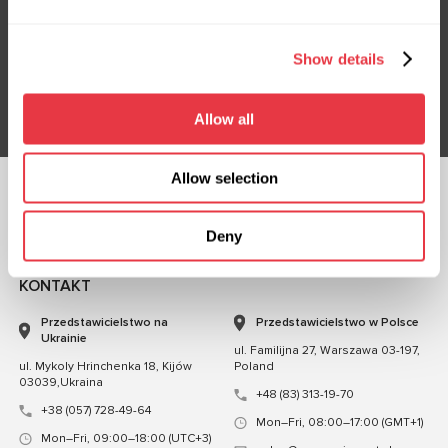
Subskrybuj nasz newsletter
Nie przegap ekskluzywnych ofert i rabatów
Show details
Subskrybuj
Allow all
Allow selection
OBSERWUJ NAS
Deny
CZATUJ Z NAMI
KONTAKT
Przedstawicielstwo na
Przedstawicielstwo w Polsce
Ukrainie
ul. Familijna 27, Warszawa 03-197,
ul. Mykoly Hrinchenka 18, Kijów
Poland
03039,Ukraina
+48 (83) 313-19-70
+38 (057) 728-49-64
Mon–Fri, 08:00–17:00 (GMT+1)
Mon–Fri, 09:00–18:00 (UTC+3)