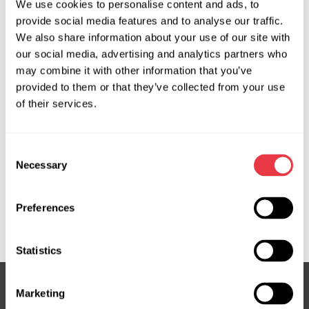
We use cookies to personalise content and ads, to
Producent:
MSG Equipment
provide social media features and to analyse our traffic.
We also share information about your use of our site with
our social media, advertising and analytics partners who
Zapytaj o cenę
may combine it with other information that you’ve
provided to them or that they’ve collected from your use
of their services.
OEM
Consent
MS3601638R, 3GS2960, 53600SAAG0, 53600SAAGO,
Necessary
Selection
53600SAAP0, 53601SAAG52, 53601SAAP61,
53601SAAP71, 53601SAAP72, 53601SAAP73,
53601SAAP95, 53602SAAG02, ATGE40631RB, E4063,
Preferences
ERR440, HO107, HO107R, HO407NLFNR, HO9107R
Statistics
Marketing