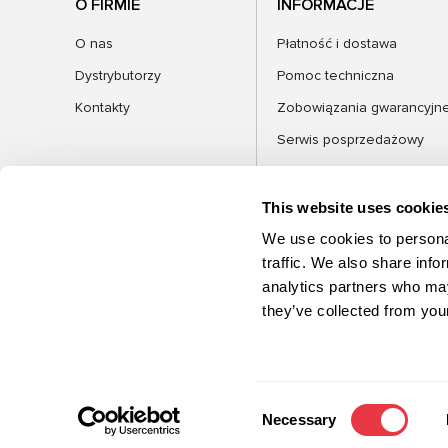
O FIRMIE
INFORMACJE
O nas
Płatność i dostawa
Dystrybutorzy
Pomoc techniczna
Kontakty
Zobowiązania gwarancyjn
Serwis posprzedażowy
FAQ
Blog
This website uses cookie
We use cookies to personal
traffic. We also share info
analytics partners who may
KATEGORIE
they’ve collected from your
©2026 MSG Equipment. Wszelkie prawa
zastrzeżone
Consent
Necessary
Selection