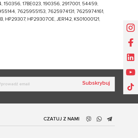
, 150356, 17BE023, 190356, 2917001, 54459,
55144, 7625955153, 7625974131, 7625974161,
B, HP29307, HP29307OE, JER142, KS01000121,
Subskrybuj
CZATUJ Z NAMI