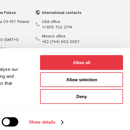
 w Polsce
International contacts
wa 03-197, Poland
USA office
+1 805 702 2714
Mexico office
00 (GMT+1)
+52 (744) 602 0057
t.pl
Allow all
alyse our
ing and
Allow selection
r that
enie
Kable
Oprogramowanie
Deny
Sitemap
Polityka prywatności
Show details