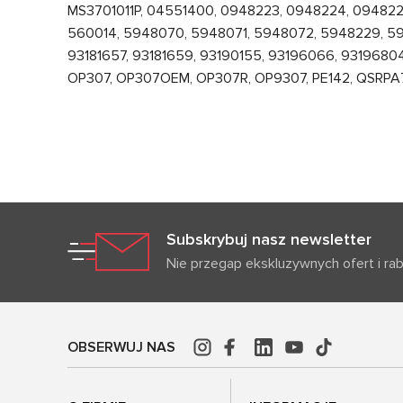
MS3701011P, 04551400, 0948223, 0948224, 0948225,
560014, 5948070, 5948071, 5948072, 5948229, 59
93181657, 93181659, 93190155, 93196066, 9319680
OP307, OP307OEM, OP307R, OP9307, PE142, QSRPA
Subskrybuj nasz newsletter
Nie przegap ekskluzywnych ofert i ra
OBSERWUJ NAS