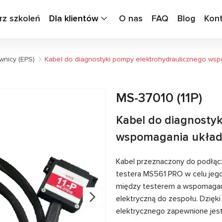
rz szkoleń
Dla klientów
O nas
FAQ
Blog
Kon
wnicy (EPS)
Kabel do diagnostyki pompy elektrohydraulicznego ws
MS-37010 (11P)
Kabel do diagnosty
wspomagania układ
Kabel przeznaczony do podłąc
testera MS561 PRO w celu jeg
między testerem a wspomagani
elektryczną do zespołu. Dzięk
elektrycznego zapewnione jest