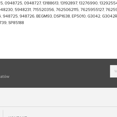
 0948725, 0948727, 13188613, 13192897, 13276990, 13292554
48230, 5948231, 715520356, 7625062115, 7625955127, 76259
4, 948725, 948726, BEGM93, DSP1638, EP5010, G3042, G3042R
739, SP85188
batów