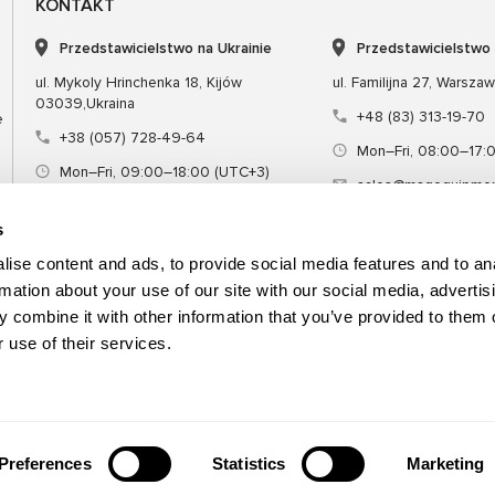
KONTAKT
Przedstawicielstwo na Ukrainie
Przedstawicielstwo
ul. Mykoly Hrinchenka 18, Kijów
ul. Familijna 27, Warsza
03039,Ukraina
+48 (83) 313-19-70
e
+38 (057) 728-49-64
Mon–Fri, 08:00–17:
Mon–Fri, 09:00–18:00 (UTC+3)
sales@msgequipmen
sales@msg.equipment
s
ise content and ads, to provide social media features and to an
rmation about your use of our site with our social media, advertis
 combine it with other information that you’ve provided to them o
Sprzęt
Narzędzie specjalne
Szkol
 use of their services.
Preferences
Statistics
Marketing