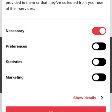
provided to them or that they’ve collected from your use
of their services.
OEM
MS1102424H, EVAC0097OU, NL3H19D623BC
Consent
Necessary
Selection
Preferences
Subskrybuj nasz newsletter
Statistics
Nie przegap ekskluzywnych ofert i rabatów
Subskrybuj
Marketing
Show details
OBSERWUJ NAS