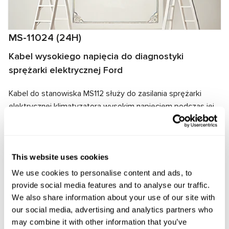
MS-11024 (24H)
Kabel wysokiego napięcia do diagnostyki
sprężarki elektrycznej Ford
Kabel do stanowiska MS112 służy do zasilania sprężarki
elektrycznej klimatyzatora wysokim napięciem podczas jej
diagnostyki. Złącze kabla odpowiada złączu
diagnozowanego zespołu, co zapewnia szybkie połączenie
i niezawodność połączenia.
This website uses cookies
Producent:
MSG Equipment
We use cookies to personalise content and ads, to
provide social media features and to analyse our traffic.
We also share information about your use of our site with
our social media, advertising and analytics partners who
Zapytaj o cenę
may combine it with other information that you’ve