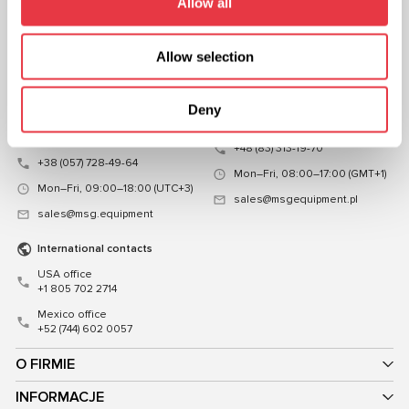
Allow all
CZATUJ Z NAMI
KONTAKT
Allow selection
Przedstawicielstwo na
Przedstawicielstwo w Polsce
Ukrainie
ul. Familijna 27, Warszawa 03-197,
Deny
ul. Mykoly Hrinchenka 18, Kijów
Poland
03039,Ukraina
+48 (83) 313-19-70
+38 (057) 728-49-64
Mon–Fri, 08:00–17:00 (GMT+1)
Mon–Fri, 09:00–18:00 (UTC+3)
sales@msgequipment.pl
sales@msg.equipment
International contacts
USA office
+1 805 702 2714
Mexico office
+52 (744) 602 0057
O FIRMIE
INFORMACJE