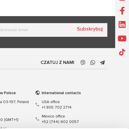
Subskrybuj
CZATUJ Z NAMI
 w Polsce
International contacts
wa 03-197, Poland
USA office
+1 805 702 2714
Mexico office
00 (GMT+1)
+52 (744) 602 0057
t.pl