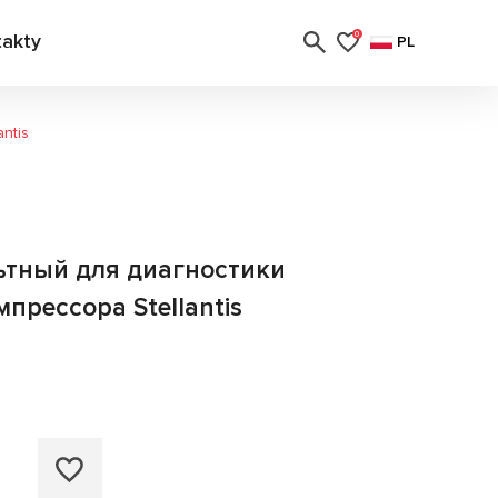
takty
0
PL
ntis
ьтный для диагностики
прессора Stellantis