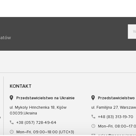
batów
KONTAKT
Przedstawicielstwo na Ukrainie
Przedstawicielstwo
ul. Mykoly Hrinchenka 18, Kijów
ul. Familijna 27, Warsza
03039,Ukraina
+48 (83) 313-19-70
e
+38 (057) 728-49-64
Mon–Fri, 08:00–17:
Mon–Fri, 09:00–18:00 (UTC+3)
sales@msgequipmen