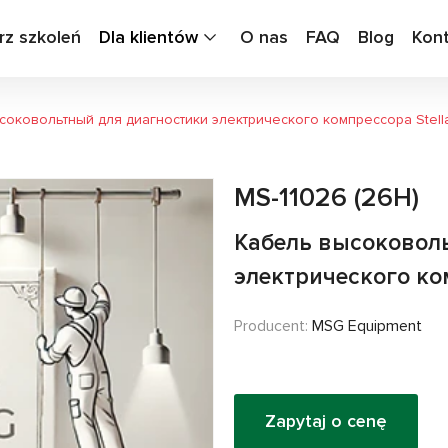
rz szkoleń
Dla klientów
O nas
FAQ
Blog
Kon
оковольтный для диагностики электрического компрессора Stella
MS-11026 (26H)
Кабель высоковол
электрического ком
Producent:
MSG Equipment
Zapytaj o cenę