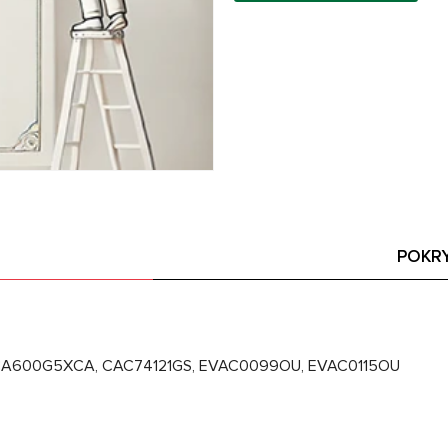
POKR
, CA600G5XCA, CAC74121GS, EVAC0099OU, EVAC0115OU