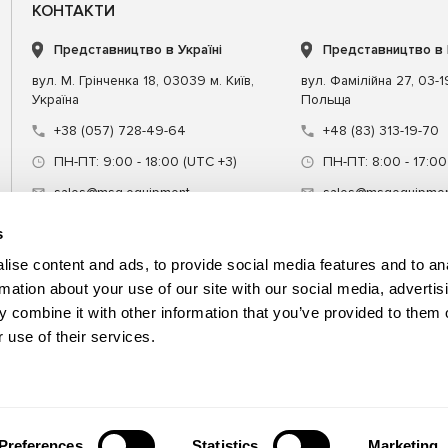
КОНТАКТИ
Представництво в Україні
Представництво в
вул. М. Грінченка 18, 03039 м. Київ,
вул. Фамілійна 27, 03-
Україна
Польща
+38 (057) 728-49-64
+48 (83) 313-19-70
ПН-ПТ: 9:00 - 18:00 (UTC +3)
ПН-ПТ: 8:00 - 17:00
sales@msg.equipment
sales@msgequipmen
s
ise content and ads, to provide social media features and to an
rmation about your use of our site with our social media, advertis
 combine it with other information that you’ve provided to them o
днання
Спецінструмент
Навчання
 use of their services.
Preferences
Statistics
Marketing