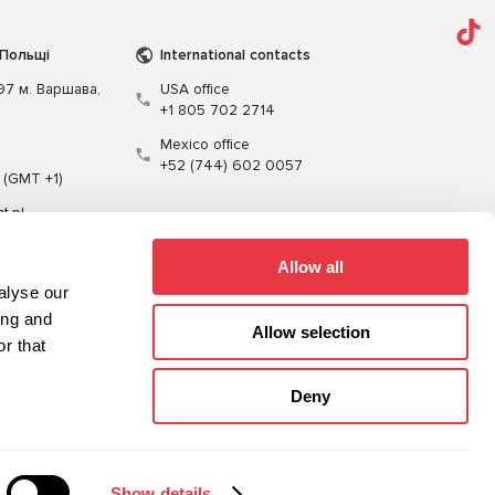
 Польщі
International contacts
197 м. Варшава,
USA office
+1 805 702 2714
Mexico office
+52 (744) 602 0057
 (GMT +1)
t.pl
Allow all
alyse our
ing and
Allow selection
r that
Кабелі
Програмне забезпечення
Deny
Карта сайту
Політика конфіденційності
Show details