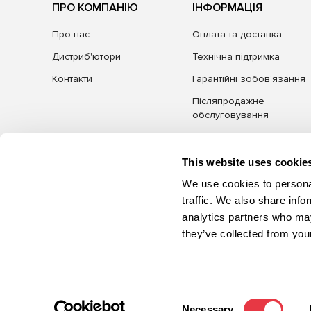
ПРО КОМПАНІЮ
ІНФОРМАЦІЯ
Про нас
Оплата та доставка
Дистриб'ютори
Технічна підтримка
Контакти
Гарантійні зобов'язання
Післяпродажне
обслуговування
FAQ
Блог
This website uses cookie
We use cookies to personal
traffic. We also share info
analytics partners who may
КАТЕГОРІЇ
Обла
they’ve collected from your
©2026 MSG Equipment. Усі права
захищені
Consent
Necessary