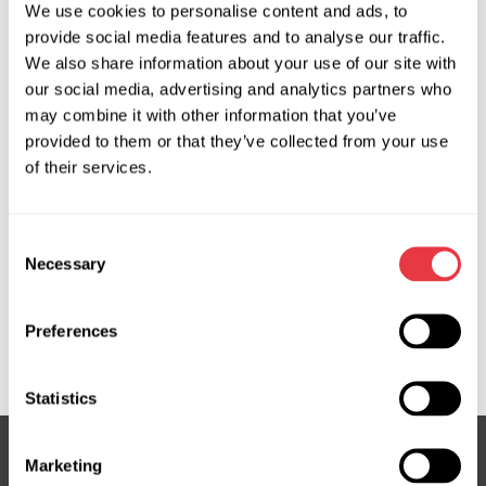
We use cookies to personalise content and ads, to
Запит ціни
provide social media features and to analyse our traffic.
We also share information about your use of our site with
our social media, advertising and analytics partners who
may combine it with other information that you’ve
OEM
provided to them or that they’ve collected from your use
MS36095138R, 812563302, 84052302, 84100491,
of their services.
84138792, 84186649, 84259589, 84295087, 84335343,
84401108, 84401111, 84467460, 84467463, 84597811,
Consent
84597813, 84663155, 84992271, 87853951, 87853952,
Necessary
Selection
ATGE42351RB, ATGE42631RB, ATGE43691RB,
ATGE43692RB, ATGE45311RB, CA107, CA107R,
CA404NL00R, CA9107R, CR118R, CR411NL00R, CR9118R,
Preferences
E4235, E4263, E4369
Statistics
Marketing