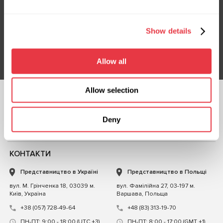
Підписка на новини
Не пропустіть ексклюзивні пропозиції та знижки
Show details
Підписатися
Allow all
Allow selection
СЛІДКУЙТЕ ЗА
НАМИ
Deny
ЧАТ ІЗ НАМИ
КОНТАКТИ
Представництво в Україні
Представництво в Польщі
вул. М. Грінченка 18, 03039 м.
вул. Фамілійна 27, 03-197 м.
Київ, Україна
Варшава, Польща
+38 (057) 728-49-64
+48 (83) 313-19-70
ПН-ПТ: 9:00 - 18:00 (UTC +3)
ПН-ПТ: 8:00 - 17:00 (GMT +1)