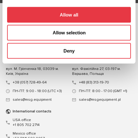
Allow all
СЛІДКУЙТЕ ЗА
НАМИ
Allow selection
ЧАТ ІЗ НАМИ
КОНТАКТИ
Deny
Представництво в Україні
Представництво в Польщі
вул. М. Грінченка 18, 03039 м.
вул. Фамілійна 27, 03-197 м.
Київ, Україна
Варшава, Польща
+38 (057) 728-49-64
+48 (83) 313-19-70
ПН-ПТ: 9:00 - 18:00 (UTC +3)
ПН-ПТ: 8:00 - 17:00 (GMT +1)
sales@msg.equipment
sales@msgequipment.pl
International contacts
USA office
+1 805 702 2714
Mexico office