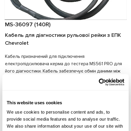
MS-36097 (140R)
Кабель для діагностики рульової рейки з ЕПК
Chevrolet
Кабель призначений для підключення
електропідсилювача керма до тестера MS561 PRO для
його діагностики. Кабель забезпечує обмін даними між
тестером і електропідсилювачем, а також подає
електричне живлення на агрегат. Завдяки відповідності
роз'ємів кабеля та електропідсилювача забезпечується
швидке та надійне підключення.
This website uses cookies
We use cookies to personalise content and ads, to
Виробник:
MSG Equipment
provide social media features and to analyse our traffic.
We also share information about your use of our site with