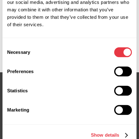
our social media, advertising and analytics partners who
Запит ціни
may combine it with other information that you’ve
provided to them or that they’ve collected from your use
of their services.
OEM
Consent
MS36097140R, 19417067, 84536381, 84674075,
Necessary
Selection
84674093, 84722750, 84944198, CR121, CR414NLA0R
Preferences
Statistics
Підписка на новини
Не пропустіть ексклюзивні пропозиції та знижки
Marketing
Підписатися
Show details