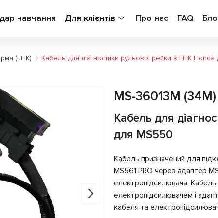
дар навчання
Для клієнтів
Про нас
FAQ
Бло
ерма (ЕПК)
Кабель для діагностики рульової рейки з ЕПК Honda
MS-36013M (34M)
Кабель для діагно
для MS550
Кабель призначений для під
MS561 PRO через адаптер MS
електропідсилювача. Кабель 
електропідсилювачем і адапт
кабеля та електропідсилювач