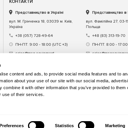
КОНТАКТИ
Представництво в Україні
Представництво в
вул. М. Грінченка 18, 03039 м. Київ,
вул. Фамілійна 27, 03-
Україна
Польща
+38 (057) 728-49-64
+48 (83) 313-19-70
ПН-ПТ: 9:00 - 18:00 (UTC +3)
ПН-ПТ: 8:00 - 17:00
sales@msg.equipment
sales@msgequipmen
s
ise content and ads, to provide social media features and to an
rmation about your use of our site with our social media, advertis
 combine it with other information that you’ve provided to them o
днання
Спецінструмент
Навчання
 use of their services.
Preferences
Statistics
Marketing