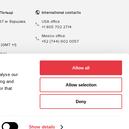
 Польщі
International contacts
197 м. Варшава,
USA office
+1 805 702 2714
Mexico office
+52 (744) 602 0057
 (GMT +1)
t.pl
Allow all
alyse our
ing and
Allow selection
r that
Кабелі
Програмне забезпечення
Deny
Карта сайту
Політика конфіденційності
Show details