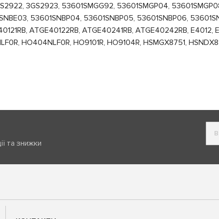
GS2922, 3GS2923, 53601SMGG92, 53601SMGP04, 53601SMGP0
SNBE03, 53601SNBP04, 53601SNBP05, 53601SNBP06, 53601S
121RB, ATGE40122RB, ATGE40241RB, ATGE40242RB, E4012, E4
NLF0R, HO404NLF0R, HO9101R, HO9104R, HSMGX8751, HSNDX87
ії та знижки