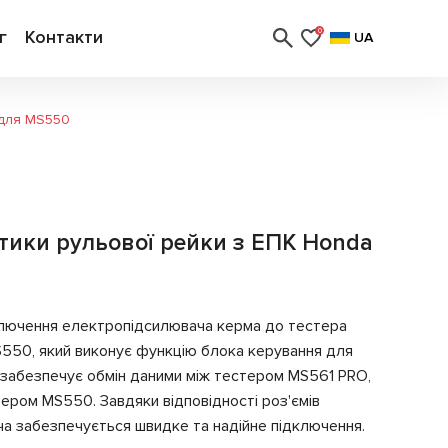
г
Контакти
0
UA
 для MS550
стики рульової рейки з ЕПК Honda
ключення електропідсилювача керма до тестера
550, який виконує функцію блока керування для
забезпечує обмін даними між тестером MS561 PRO,
ером MS550. Завдяки відповідності роз'ємів
а забезпечується швидке та надійне підключення.