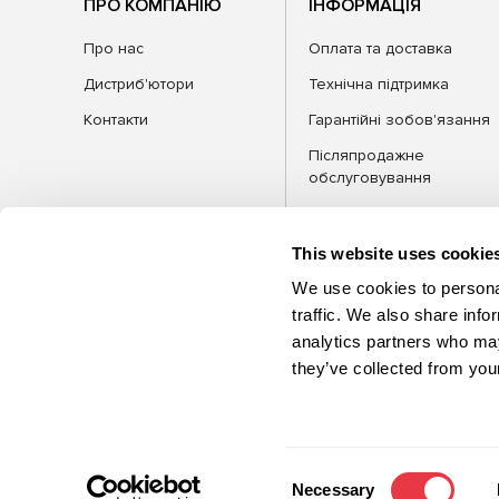
ПРО КОМПАНІЮ
ІНФОРМАЦІЯ
Про нас
Оплата та доставка
Дистриб'ютори
Технічна підтримка
Контакти
Гарантійні зобов'язання
Післяпродажне
обслуговування
FAQ
Блог
This website uses cookie
We use cookies to personal
traffic. We also share info
analytics partners who may
КАТЕГОРІЇ
Обла
they’ve collected from your
©2026 MSG Equipment. Усі права
захищені
Consent
Necessary