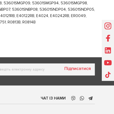
8, 53601SMGP09, 53601SMGP94, 53601SMGP98,
NBP07, 53601SNBP08, 53601SNDP04, 53601SNDP05,
0121RB, E40122RB, E4024, E40242RB, ER0049,
51, R0813B, R0814B
Підписатися
ЧАТ ІЗ НАМИ