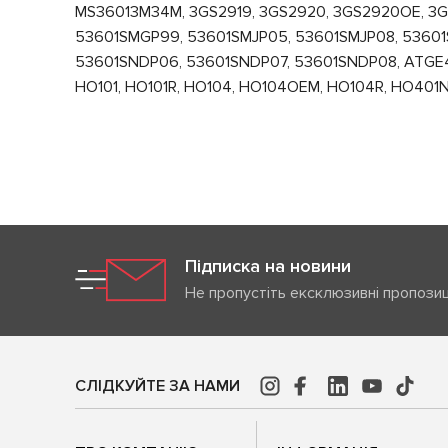
MS36013M34M, 3GS2919, 3GS2920, 3GS2920OE, 3
53601SMGP99, 53601SMJP05, 53601SMJP08, 53601
53601SNDP06, 53601SNDP07, 53601SNDP08, ATGE40
HO101, HO101R, HO104, HO104OEM, HO104R, HO401
Підписка на новини
Не пропустіть ексклюзивні пропозиц
СЛІДКУЙТЕ ЗА НАМИ