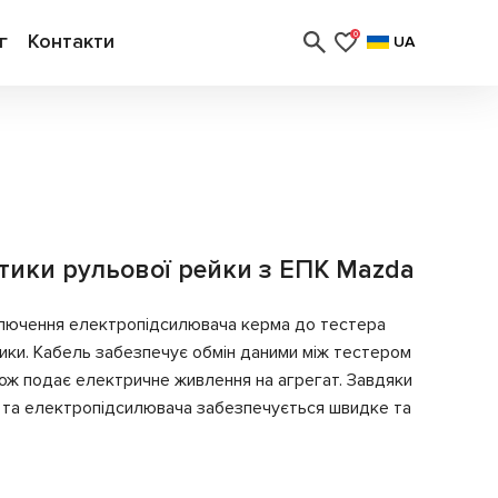
г
Контакти
0
UA
стики рульової рейки з ЕПК Mazda
ключення електропідсилювача керма до тестера
ики. Кабель забезпечує обмін даними між тестером
кож подає електричне живлення на агрегат. Завдяки
ля та електропідсилювача забезпечується швидке та