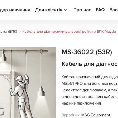
дар навчання
Для клієнтів
Про нас
FAQ
Бло
ерма (ЕПК)
Кабель для діагностики рульової рейки з ЕПК Mazda
MS-36022 (53R)
Кабель для діагно
Кабель призначений для під
MS561 PRO для його діагност
і електропідсилювачем, а та
відповідності роз'ємів кабе
надійне підключення.
Виробник:
MSG Equipment