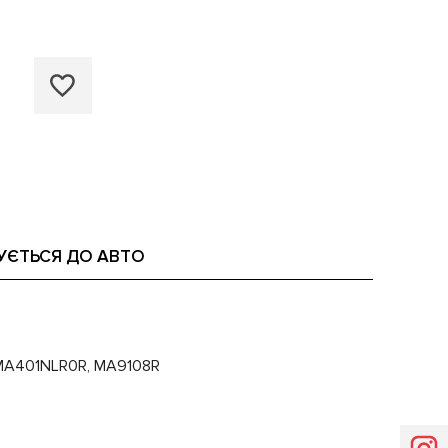
УЄТЬСЯ ДО АВТО
, MA401NLR0R, MA9108R