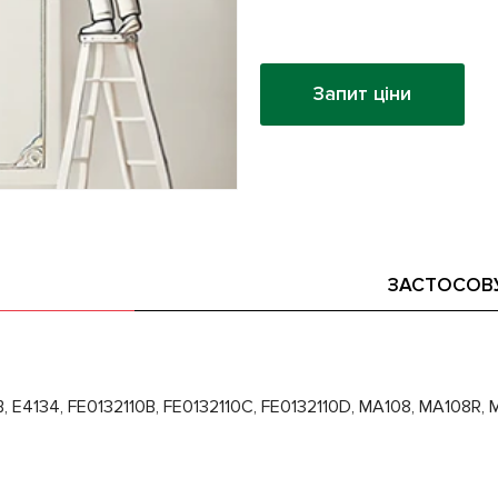
Запит ціни
ЗАСТОСОВ
E4134, FE0132110B, FE0132110C, FE0132110D, MA108, MA108R