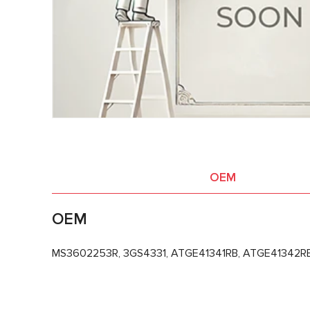
OEM
OEM
MS3602253R, 3GS4331, ATGE41341RB, ATGE41342RB, 