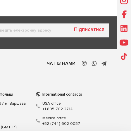
Підписатися
ЧАТ ІЗ НАМИ
 Польщі
International contacts
197 м. Варшава,
USA office
+1 805 702 2714
Mexico office
+52 (744) 602 0057
 (GMT +1)