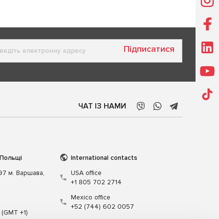
Підписатися
ЧАТ ІЗ НАМИ
 Польщі
International contacts
197 м. Варшава,
USA office
+1 805 702 2714
Mexico office
+52 (744) 602 0057
 (GMT +1)