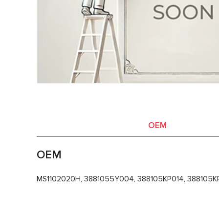
OEM
OEM
MS1102020H, 3881055Y004, 388105KP014, 388105K