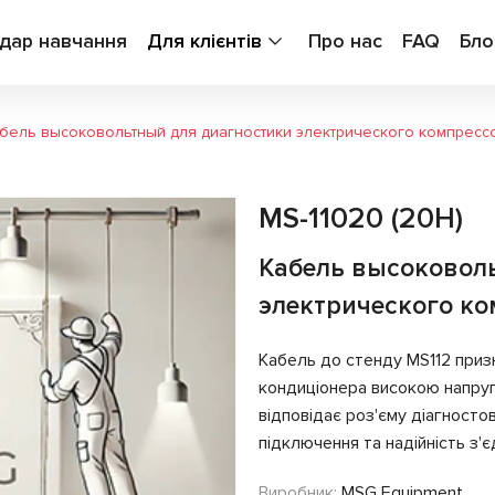
дар навчання
Для клієнтів
Про нас
FAQ
Бло
бель высоковольтный для диагностики электрического компресс
MS-11020 (20H)
Кабель высоковол
электрического к
Кабель до стенду MS112 при
кондиціонера високою напруго
відповідає роз'єму діагност
підключення та надійність з'є
Виробник:
MSG Equipment