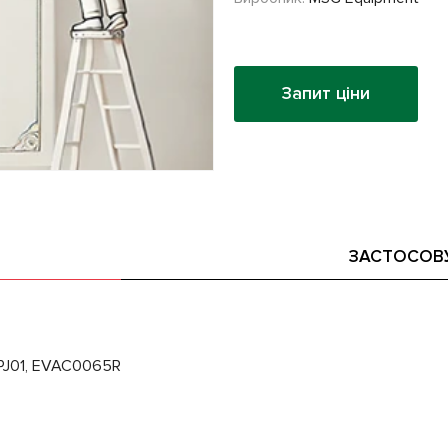
Запит ціни
ЗАСТОСОВ
PJ01, EVAC0065R