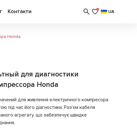
г
Контакти
0
UA
ора Honda
ьтный для диагностики
омпрессора Honda
значений для живлення електричного компресора
ю під час його діагностики. Роз'єм кабеля
ованого агрегату, що забезпечує швидке
днання.