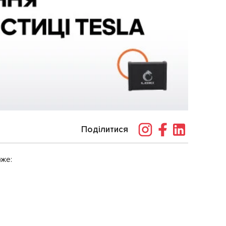
Поділитися
оже: