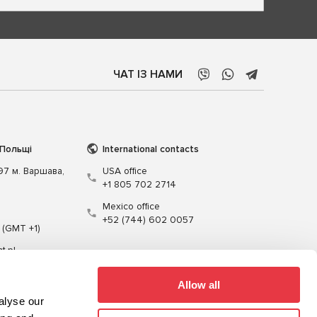
ЧАТ ІЗ НАМИ
 Польщі
International contacts
197 м. Варшава,
USA office
+1 805 702 2714
Mexico office
+52 (744) 602 0057
 (GMT +1)
t.pl
Allow all
alyse our