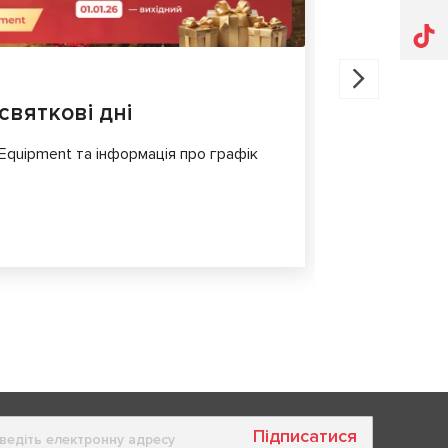
30.07.202
святкові дні
MS561 P
для діа
 Equipment та інформація про графік
Сучасні еле
складні і в
комфорт і б
Підписатися