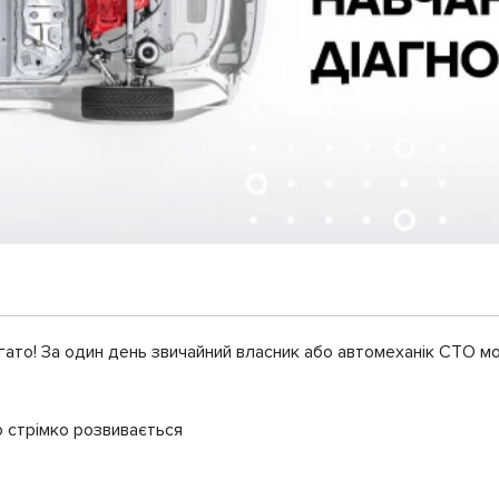
ато! За один день звичайний власник або автомеханік СТО м
о стрімко розвивається