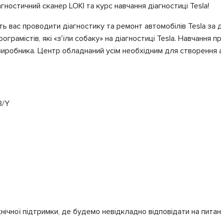
гностичний сканер LOKI та курс навчання діагностиці Tesla!
ть вас проводити діагностику та ремонт автомобілів Tesla за
грамістів, які «з'їли собаку» на діагностиці Tesla. Навчання
виробника. Центр обладнаний усім необхідним для створення а
3/Y
ічної підтримки, де будемо невідкладно відповідати на питанн