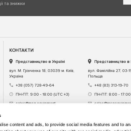
ії та знижки
КОНТАКТИ
Представництво в Україні
Представництво в
вул. М. Грінченка 18, 03039 м. Київ,
вул. Фамілійна 27, 03-
Україна
Польща
+38 (057) 728-49-64
+48 (83) 313-19-70
ПН-ПТ: 9:00 - 18:00 (UTC +3)
ПН-ПТ: 8:00 - 17:00
sales@msg.equipment
sales@msgequipmen
s
ise content and ads, to provide social media features and to an