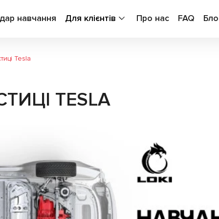
дар навчання
Для клієнтів
Про нас
FAQ
Бло
тиці Tesla
ТИЦІ TESLA