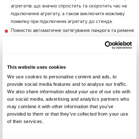
агрегатів, що значно спростить та скоротить час на
підключення агрегату, а також виключити можливу
помилку при підключенні агрегату до стенда.
Повністю автоматичне затягування ланцюга та ременя
приводу генератора забезпечує зручність монтажу/
демонтажу агрегату.
Безкоштовні та регулярні автоматичні оновлення ПЗ
This website uses cookies
стенду в майбутньому дозволяють діагностувати нові
типи генераторів. Наприклад, буде додана можливість
We use cookies to personalise content and ads, to
перевірки генераторів 48В системи «старт-стоп»,
provide social media features and to analyse our traffic.
генераторів системи «I-ELoop» та інших.
We also share information about your use of our site with
our social media, advertising and analytics partners who
Хороший автосервіс – це не той, де дуже багато
may combine it with other information that you’ve
обладнання, а той, що відповідає вимогам часу. Можна
provided to them or that they’ve collected from your use
придбати безліч тестерів та стендів для різних видів
of their services.
генераторів, а можна купити один, але такий, який
діагностує всі генератори. Можна встановити факт