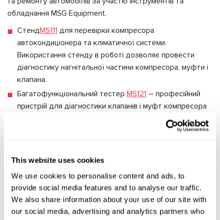
та ремонту автомобілів за участю інструментів та
обладнання MSG Еquipment.
Стенд
MS111
для перевірки компресора
автокондиціонера та кліматичної системи.
Використання стенду в роботі дозволяє провести
діагностику нагнітальної частини компресора, муфти і
клапана.
Багатофункціональний тестер
MS121
– професійний
пристрій для діагностики клапанів і муфт компресора
автокондиціонера. Використовуючи його, майстер
зможе швидко виявити коротке замикання витків
обмотки або обрив електроланцюга.
This website uses cookies
Відвідавши наш стенд, ви отримаєте професійну
We use cookies to personalise content and ads, to
консультацію спеціалістів з питань ремонту та
provide social media features and to analyse our traffic.
обслуговування автомобільних систем і вузлів.
We also share information about your use of our site with
Будемо дуже раді вас бачити на виставці!
our social media, advertising and analytics partners who