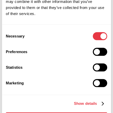
may combine it with other information that you’ve
provided to them or that they’ve collected from your use
of their services.
АКТУАЛЬНІ НОВИНИ
Consent
Necessary
Selection
ВИСТАВКИ
Preferences
Statistics
07.05.2026
MSG Equipment на Expomecanica 2026
Marketing
Команда MSG Equipment запрошує вас на
міжнародну виставку Expomecanica 2026, що
відбудеться з 29 по 31 травня на майданчику
Show details
EXPONOR - Feira Internacional do Porto,
Португалія. Завітайте на стенд 2C15 та