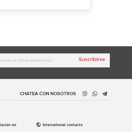
capacidades 
Suscribirse
CHATEA CON NOSOTROS
tación en
International contacts