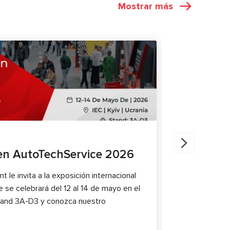
Mostrar más
EXPOSICIONES
07.11.2025
n AutoTechService 2026
MSG Equ
Shangha
le invita a la exposición internacional
se celebrará del 12 al 14 de mayo en el
MSG Equipmen
 stand 3A-D3 y conozca nuestro
stand 2.1C13
mostraremos