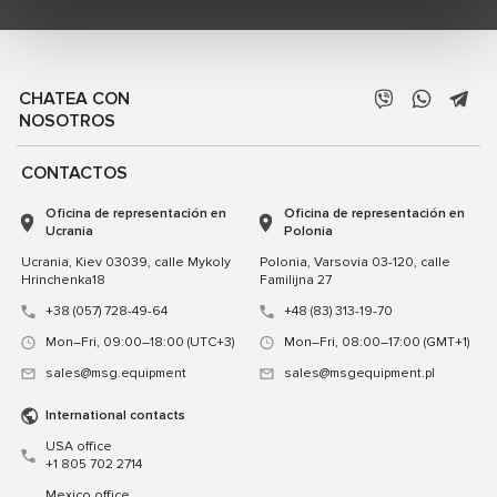
CHATEA CON
NOSOTROS
CONTACTOS
Oficina de representación en
Oficina de representación en
Ucrania
Polonia
Ucrania, Kiev 03039, calle Mykoly
Polonia, Varsovia 03-120, calle
Hrinchenka18
Familijna 27
+38 (057) 728-49-64
+48 (83) 313-19-70
Mon–Fri, 09:00–18:00 (UTC+3)
Mon–Fri, 08:00–17:00 (GMT+1)
sales@msg.equipment
sales@msgequipment.pl
International contacts
USA office
+1 805 702 2714
Mexico office