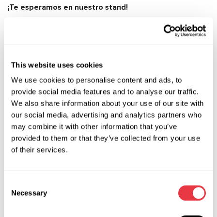
¡Te esperamos en nuestro stand!
NOTICIAS RELEVANTES
This website uses cookies
We use cookies to personalise content and ads, to
provide social media features and to analyse our traffic.
EXPOSICIONES
We also share information about your use of our site with
our social media, advertising and analytics partners who
may combine it with other information that you’ve
provided to them or that they’ve collected from your use
of their services.
01.05.2026
MSG Equipment en AutoTechService 2026
Consent
El equipo de MSG Equipment le invita a la
Necessary
Selection
exposición internacional AutoTechService 2026,
que se celebrará del 12 al 14 de mayo en el CIE,