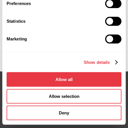
Kiev. Visítenos en el stand 3A-D3 y conozca
Preferences
nuestro equipamiento de cerca.
Statistics
Marketing
Mostrar más
Show details
Allow all
Suscríbete a nuestro boletín
Allow selection
No te pierdas ofertas exclusivas y descuentos
Deny
Suscribirse