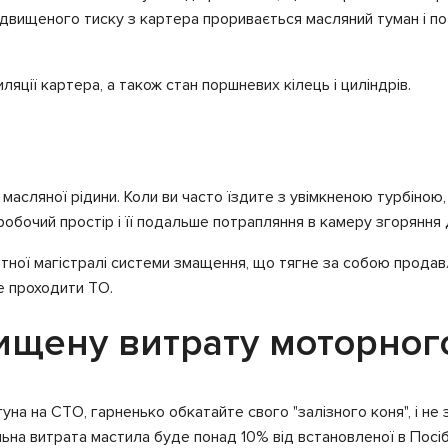
 підвищеного тиску з картера проривається масляний туман і п
яції картера, а також стан поршневих кілець і циліндрів.
а масляної рідини. Коли ви часто їздите з увімкненою турбіно
обочий простір і її подальше потрапляння в камеру згоряння 
отної магістралі системи змащення, що тягне за собою продавл
е проходити ТО.
ищену витрату моторного
гуна на СТО, гарненько обкатайте свого "залізного коня", і н
льна витрата мастила буде понад 10% від встановленої в Посі