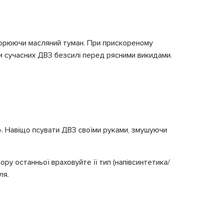
творюючи масляний туман. При прискореному
ри сучасних ДВЗ безсилі перед рясними викидами.
». Навіщо псувати ДВЗ своїми руками, змушуючи
ру останньої враховуйте її тип (напівсинтетика/
ля.