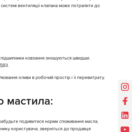
о системі вентиляції клапана може потрапити до
ю, підшипники ковзання зношуються швидше.
ДВЗ.
ювання оливи в робочий простір і її перевитрату.
 мастила:
е забудьте подивитися норми споживання масла,
бнику користувача, зверніться до продавця