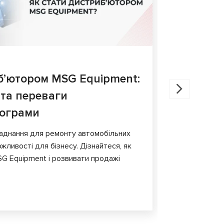
27.05.202
б’ютором MSG Equipment:
Діагнос
 та переваги
порівня
рограми
У статті ро
гальмівних 
аднання для ремонту автомобільних
обладнання т
жливості для бізнесу. Дізнайтеся, як
G Equipment і розвивати продажі