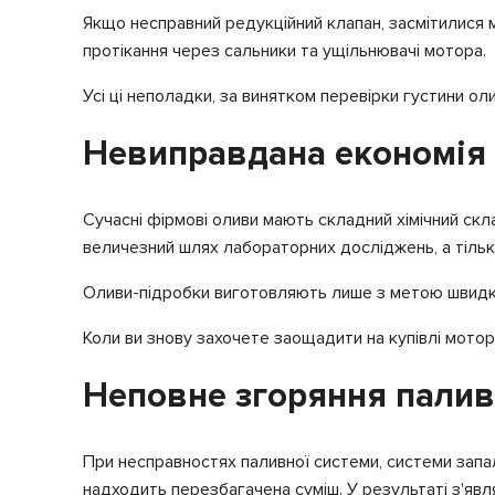
Якщо несправний редукційний клапан, засмітилися ма
протікання через сальники та ущільнювачі мотора.
Усі ці неполадки, за винятком перевірки густини ол
Невиправдана економія
Сучасні фірмові оливи мають складний хімічний скл
величезний шлях лабораторних досліджень, а тільк
Оливи-підробки виготовляють лише з метою швидко
Коли ви знову захочете заощадити на купівлі мотор
Неповне згоряння пали
При несправностях паливної системи, системи запал
надходить перезбагачена суміш. У результаті з'явл