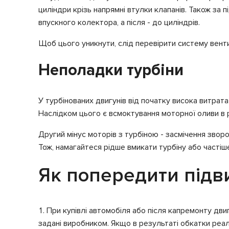
циліндри крізь напрямні втулки клапанів. Також за
впускного колектора, а після - до циліндрів.
Щоб цього уникнути, слід перевірити систему вентил
Неполадки турбіни
У турбінованих двигунів від початку висока витрат
Наслідком цього є всмоктування моторної оливи в р
Другий мінус моторів з турбіною - засмічення звор
Тож, намагайтеся рідше вмикати турбіну або частіш
Як попередити підв
При купівлі автомобіля або після капремонту дви
задані виробником. Якщо в результаті обкатки реа