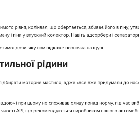
ого рівня, колінвал, що обертається, збиває його в піну, у
ману і піни у впускний колектор. Навіть адсорбери і сепарато
тимої дози, яку вам підкаже позначка на щупі.
тильної рідини
 підбирати моторне мастило, адже «все вже придумали до нас
дою» і при цьому не споживав оливу понад норму, під час вибо
ію якості API, що рекомендуються виробником вашого автомобі