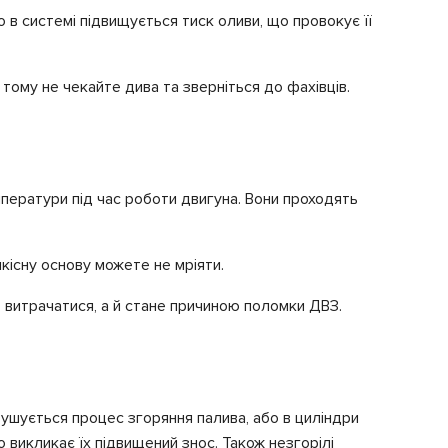
 в системі підвищується тиск оливи, що провокує її
тому не чекайте дива та зверніться до фахівців.
мператури під час роботи двигуна. Вони проходять
існу основу можете не мріяти.
 витрачатися, а й стане причиною поломки ДВЗ.
орушується процес згоряння палива, або в циліндри
 викликає їх підвищений знос. Також незгорілі