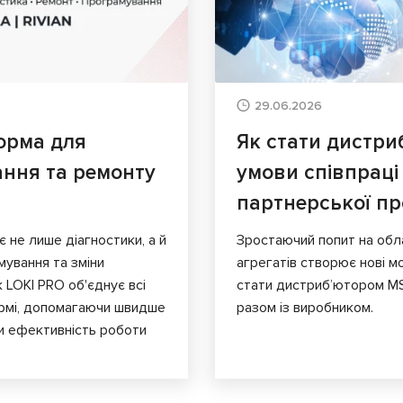
29.06.2026
орма для
Як стати дистри
ання та ремонту
умови співпраці
партнерської п
є не лише діагностики, а й
Зростаючий попит на обл
мування та зміни
агрегатів створює нові мо
к LOKI PRO об'єднує всі
стати дистриб’ютором MS
ормі, допомагаючи швидше
разом із виробником.
и ефективність роботи