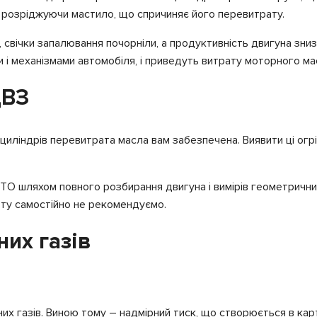
 розріджуючи мастило, що спричиняє його перевитрату.
 свічки запалювання почорніли, а продуктивність двигуна зниз
 і механізмами автомобіля, і приведуть витрату моторного ма
ДВЗ
 циліндрів перевитрата масла вам забезпечена. Виявити ці огрі
ТО шляхом повного розбирання двигуна і вимірів геометричних
ту самостійно не рекомендуємо.
их газів
их газів. Виною тому – надмірний тиск, що створюється в кар