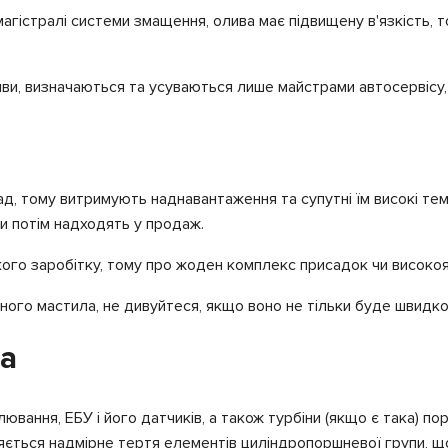
гістралі системи змащення, олива має підвищену в'язкість, то
иви, визначаються та усуваються лише майстрами автосервісу, 
ад, тому витримують наднавантаження та супутні їм високі те
и потім надходять у продаж.
го заробітку, тому про жоден комплекс присадок чи високояк
ного мастила, не дивуйтеся, якщо воно не тільки буде швидко
ва
ювання, ЕБУ і його датчиків, а також турбіни (якщо є така) п
яється надмірне тертя елементів циліндропоршневої групи, що