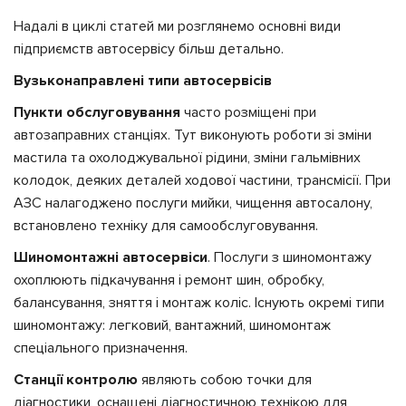
Надалі в циклі статей ми розглянемо основні види
підприємств автосервісу більш детально.
Вузьконаправлені типи автосервісів
Пункти обслуговування
часто розміщені при
автозаправних станціях. Тут виконують роботи зі зміни
мастила та охолоджувальної рідини, зміни гальмівних
колодок, деяких деталей ходової частини, трансмісії. При
АЗС налагоджено послуги мийки, чищення автосалону,
встановлено техніку для самообслуговування.
Шиномонтажні автосервіси
. Послуги з шиномонтажу
охоплюють підкачування і ремонт шин, обробку,
балансування, зняття і монтаж коліс. Існують окремі типи
шиномонтажу: легковий, вантажний, шиномонтаж
спеціального призначення.
Станції контролю
являють собою точки для
діагностики, оснащені діагностичною технікою для