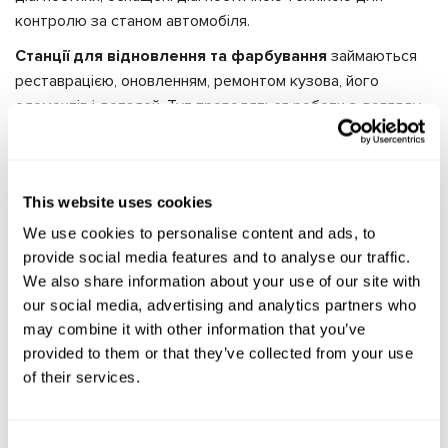
контролю за станом автомобіля.
Станції для відновлення та фарбування
займаються
реставрацією, оновленням, ремонтом кузова, його
елементів і деталей. Тут проводяться роботи з догляду
за кузовом авто, включно з тюнінгом і антикорозійною
обробкою.
Станції із самообслуговування
. Власникам авто
This website uses cookies
надають місце і всі необхідні інструменти для виконання
We use cookies to personalise content and ads, to
робіт самостійно. Станції самообслуговування діляться
provide social media features and to analyse our traffic.
на два види - маленькі та великі. На перших проводять
We also share information about your use of our site with
мийку, мастило, паливну заправку, тут низка функцій
our social media, advertising and analytics partners who
часто автоматизована. На великих станціях можна
may combine it with other information that you’ve
виконати більш об'ємний спектр робіт.
provided to them or that they’ve collected from your use
Станції з ремонту аварійних машин
. Головне
of their services.
призначення - відновлення робочих функцій і зовнішнього
вигляду авто після деформації кузова.
Consent