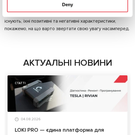
Deny
автосервіс із більшою відповідальністю. Ми
розглядатимемо всі види автосервісів, які сьогодні
існують, їхні позитивні та негативні характеристики,
покажемо, на що варто звертати свою увагу насамперед.
АКТУАЛЬНІ НОВИНИ
СТАТТІ
04.08.2026
LOKI PRO — єдина платформа для