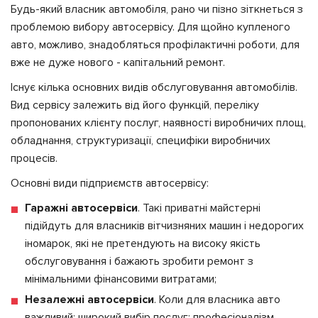
Будь-який власник автомобіля, рано чи пізно зіткнеться з
проблемою вибору автосервісу. Для щойно купленого
авто, можливо, знадобляться профілактичні роботи, для
вже не дуже нового - капітальний ремонт.
Існує кілька основних видів обслуговування автомобілів.
Вид сервісу залежить від його функцій, переліку
пропонованих клієнту послуг, наявності виробничих площ,
обладнання, структуризації, специфіки виробничих
процесів.
Основні види підприємств автосервісу:
Гаражні автосервіси
. Такі приватні майстерні
підійдуть для власників вітчизняних машин і недорогих
іномарок, які не претендують на високу якість
обслуговування і бажають зробити ремонт з
мінімальними фінансовими витратами;
Незалежні автосервіси
. Коли для власника авто
важливий: широкий вибір послуг; професіоналізм