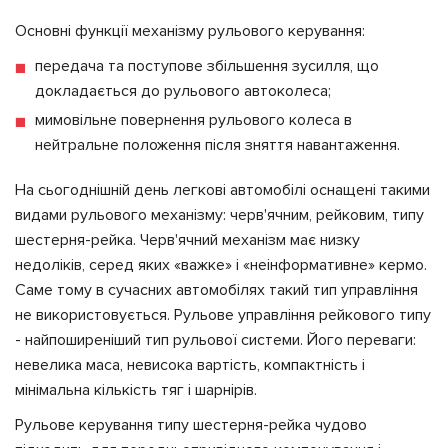
Основні функції механізму рульового керування:
передача та поступове збільшення зусилля, що
докладається до рульового автоколеса;
мимовільне повернення рульового колеса в
нейтральне положення після зняття навантаження.
На сьогоднішній день легкові автомобілі оснащені такими
видами рульового механізму: черв'ячним, рейковим, типу
шестерня-рейка. Черв'ячний механізм має низку
недоліків, серед яких «важке» і «неінформативне» кермо.
Саме тому в сучасних автомобілях такий тип управління
не використовується. Рульове управління рейкового типу
- найпоширеніший тип рульової системи. Його переваги:
невелика маса, невисока вартість, компактність і
мінімальна кількість тяг і шарнірів.
Рульове керування типу шестерня-рейка чудово