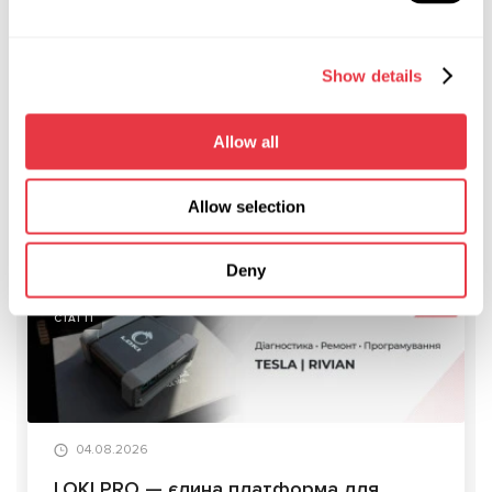
За останні десятиліття система рульового
автоуправління не сильно змінилася. Однак у наступному
Show details
десятилітті настане ера більш економічних і зручних в
управлінні авто.
Allow all
Allow selection
АКТУАЛЬНІ НОВИНИ
Deny
СТАТТІ
04.08.2026
LOKI PRO — єдина платформа для