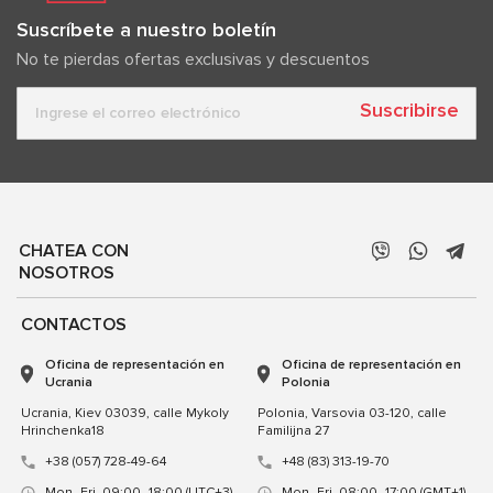
Suscríbete a nuestro boletín
No te pierdas ofertas exclusivas y descuentos
Suscribirse
CHATEA CON
NOSOTROS
CONTACTOS
Oficina de representación en
Oficina de representación en
Ucrania
Polonia
Ucrania, Kiev 03039, calle Mykoly
Polonia, Varsovia 03-120, calle
Hrinchenka18
Familijna 27
+38 (057) 728-49-64
+48 (83) 313-19-70
Mon–Fri, 09:00–18:00 (UTC+3)
Mon–Fri, 08:00–17:00 (GMT+1)