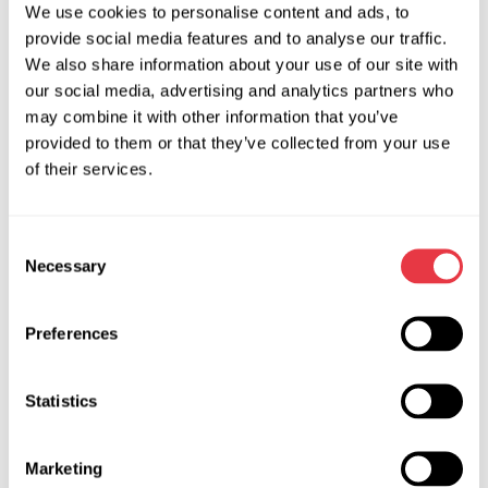
We use cookies to personalise content and ads, to
Los datos brutos de estos sensores se utilizan entonces
provide social media features and to analyse our traffic.
para controlar el mecanismo de dirección accionado
We also share information about your use of our site with
eléctricamente. Esto elimina la necesidad de un eje de
our social media, advertising and analytics partners who
dirección y crea espacio en el compartimento del motor.
may combine it with other information that you’ve
General Motors ya ha mostrado el prototipo GM Hy-Wire. El
provided to them or that they’ve collected from your use
Hy-Wire╶ es un prototipo de coche de pila de combustible
of their services.
autoconducido que está equipado y controlado totalmente
de forma electrónica. Una característica distintiva del
Consent
sistema de control electrónico es la posibilidad de
Necessary
Selection
autoajustar la capacidad de control del coche con la ayuda
de un programa informático. El sistema de control de los
coches con control electrónico del futuro puede ajustarse
Preferences
con la ayuda de unos pocos botones especiales. Y es muy
fácil.
Statistics
El sistema de dirección de los coches no ha cambiado
mucho en las últimas décadas. Sin embargo, la próxima
Marketing
década será testigo de una era de coches más eficientes en