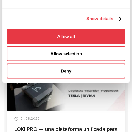
el consumo de combustible y más fáciles de conducir.
Y por eso estamos deseando que llegue una era de coches
Show details
más eficientes en el consumo de combustible y más fáciles
de conducir.
Allow all
Allow selection
NOTICIAS RELEVANTES
Deny
ARTÍCULOS
04.08.2026
LOKI PRO — una plataforma unificada para