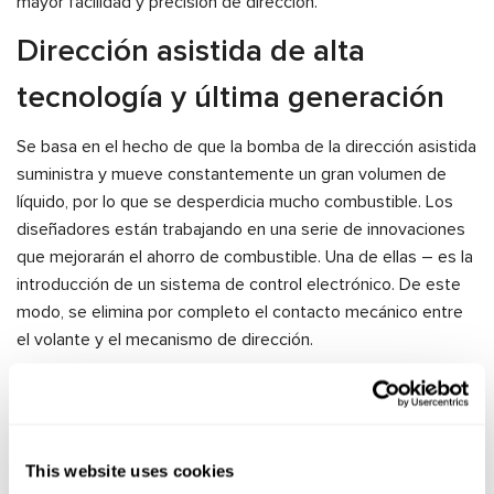
mayor facilidad y precisión de dirección.
Dirección asistida de alta
tecnología y última generación
Se basa en el hecho de que la bomba de la dirección asistida
suministra y mueve constantemente un gran volumen de
líquido, por lo que se desperdicia mucho combustible. Los
diseñadores están trabajando en una serie de innovaciones
que mejorarán el ahorro de combustible. Una de ellas – es la
introducción de un sistema de control electrónico. De este
modo, se elimina por completo el contacto mecánico entre
el volante y el mecanismo de dirección.
En esencia, la unidad de dirección funciona de la misma
manera que un volante para juegos de ordenador. Sin
embargo, en este caso, el volante sigue estando equipado
con sensores que señalan la dirección de las ruedas y
This website uses cookies
motores que proporcionan retroalimentación al automóvil.