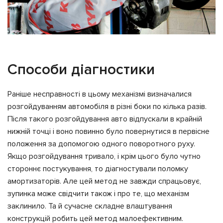
Способи діагностики
Раніше несправності в цьому механізмі визначалися
розгойдуванням автомобіля в різні боки по кілька разів.
Після такого розгойдування авто відпускали в крайній
нижній точці і воно повинно було повернутися в первісне
положення за допомогою одного поворотного руху.
Якщо розгойдування тривало, і крім цього було чутно
стороннє постукування, то діагностували поломку
амортизаторів. Але цей метод не завжди спрацьовує,
зупинка може свідчити також і про те, що механізм
заклинило. Та й сучасне складне влаштування
конструкцій робить цей метод малоефективним.