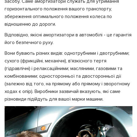
засобу. Саме амортизатори служать для утримання
горизонтального положення вашого транспорту,
збереження оптимального положення колеса по
відношенню до дороги.
Відповідно, якісні амортизатори в автомобілі - це гарантія
його безпечного руху.
Вони бувають різних видів: однотрубними і двотрубними;
сухого (фрикційні, механічні), в'язкісного тертя
(гідравлічні) і релаксаційними; масляними, газовими та
комбінованими; односторонньої та двосторонньої дії
(залежно від того, на прямому або прямому і зворотному
ходах є опір). Виробники зазвичай вказують, які саме
різновиди підійдуть для вашої марки машини.