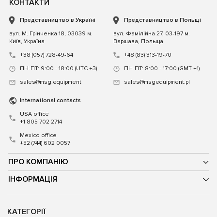
КОНТАКТИ
Представництво в Україні
Представництво в Польщі
вул. М. Грінченка 18, 03039 м.
вул. Фамілійна 27, 03-197 м.
Київ, Україна
Варшава, Польща
+38 (057) 728-49-64
+48 (83) 313-19-70
ПН-ПТ: 9:00 - 18:00 (UTC +3)
ПН-ПТ: 8:00 - 17:00 (GMT +1)
sales@msg.equipment
sales@msgequipment.pl
International contacts
USA office
+1 805 702 2714
Mexico office
+52 (744) 602 0057
ПРО КОМПАНІЮ
ІНФОРМАЦІЯ
КАТЕГОРІЇ