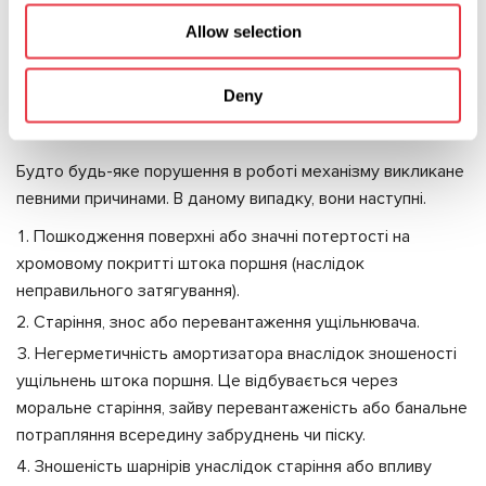
і проводять низку заходів з ремонту або заміни.
Allow selection
Основні причини
Deny
несправності
Будто будь-яке порушення в роботі механізму викликане
певними причинами. В даному випадку, вони наступні.
Пошкодження поверхні або значні потертості на
хромовому покритті штока поршня (наслідок
неправильного затягування).
Старіння, знос або перевантаження ущільнювача.
Негерметичність амортизатора внаслідок зношеності
ущільнень штока поршня. Це відбувається через
моральне старіння, зайву перевантаженість або банальне
потрапляння всередину забруднень чи піску.
Зношеність шарнірів унаслідок старіння або впливу