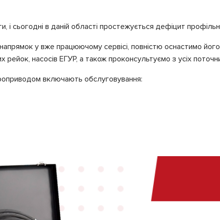
 і сьогодні в даній області простежується дефіцит профільних
напрямок у вже працюючому сервісі, повністю оснастимо його,
 рейок, насосів ЕГУР, а також проконсультуємо з усіх поточни
троприводом включають обслуговування: