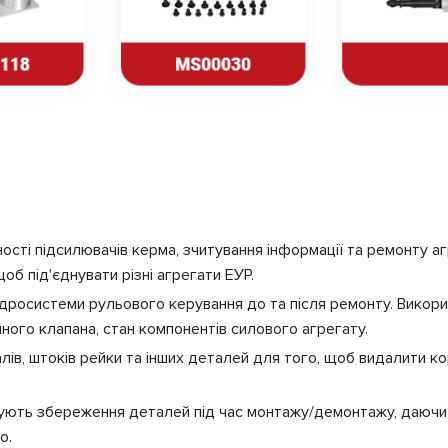
сті підсилювачів керма, зчитування інформації та ремонту агр
об під'єднувати різні агрегати ЕУР.
дросистеми рульового керування до та після ремонту. Викори
ного клапана, стан компонентів силового агрегату.
лів, штоків рейки та інших деталей для того, щоб видалити к
чують збереження деталей під час монтажу/демонтажу, даючи 
о.