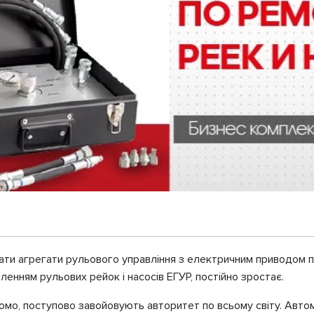
и агрегати рульового управління з електричним приводом при
вленням рульових рейок і насосів ЕГУР, постійно зростає.
домо, поступово завойовують авторитет по всьому світу. Автом