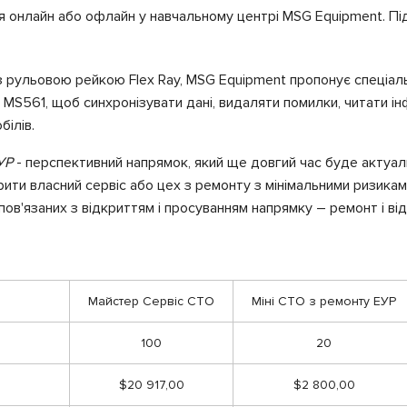
 онлайн або офлайн у навчальному центрі MSG Equipment. Під
з рульовою рейкою Flex Ray, MSG Equipment пропонує спеціаль
S561, щоб синхронізувати дані, видаляти помилки, читати ін
білів.
УР
- перспективний напрямок, який ще довгий час буде актуал
рити власний сервіс або цех з ремонту з мінімальними ризика
 пов'язаних з відкриттям і просуванням напрямку – ремонт і ві
Майстер Сервіс СТО
Міні СТО з ремонту ЕУР
100
20
$20 917,00
$2 800,00