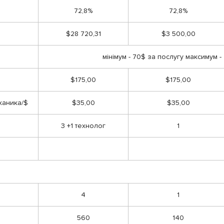
72,8%
72,8%
$28 720,31
$3 500,00
мінімум - 70$ за послугу максимум -
$175,00
$175,00
ханика/$
$35,00
$35,00
3 +1 технолог
1
4
1
560
140