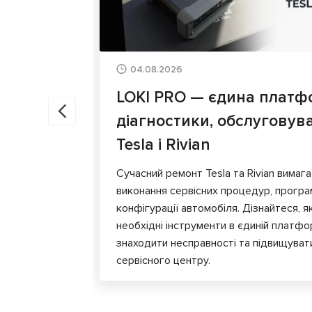
04.08.2026
LOKI PRO — єдина платф
діагностики, обслуговув
Tesla і Rivian
Сучасний ремонт Tesla та Rivian вимага
виконання сервісних процедур, програ
конфігурації автомобіля. Дізнайтеся, я
необхідні інструменти в єдиній платф
знаходити несправності та підвищуват
сервісного центру.