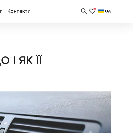
г
Контакти
0
UA
І ЯК ЇЇ