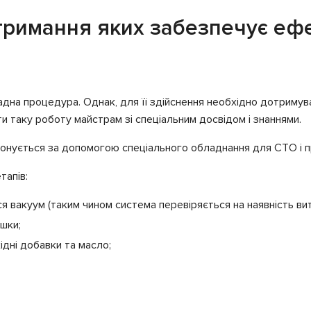
тримання яких забезпечує ефе
на процедура. Однак, для її здійснення необхідно дотримув
ти таку роботу майстрам зі спеціальним досвідом і знаннями.
иконується за допомогою спеціального обладнання для СТО і п
тапів:
 вакуум (таким чином система перевіряється на наявність вит
ішки;
дні добавки та масло;