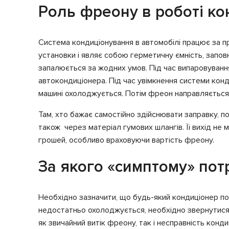
Роль фреону в роботі ко
Система кондиціонування в автомобілі працює за п
установки і являє собою герметичну ємність, запо
запалюється за жодних умов. Під час випаровування 
автокондиціонера. Під час увімкнення системи конд
машині охолоджується. Потім фреон направляється в
Там, хто бажає самостійно здійснювати заправку, п
також через матеріал гумових шлангів. Її вихід не
грошей, особливо враховуючи вартість фреону.
За якого «симптому» пот
Необхідно зазначити, що будь-який кондиціонер по
недостатньо охолоджується, необхідно звернутися 
як звичайний витік фреону, так і несправність кон