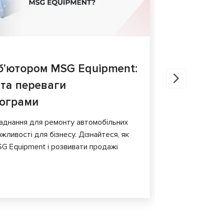
27.05.202
б’ютором MSG Equipment:
Діагнос
 та переваги
порівня
рограми
У статті ро
гальмівних 
аднання для ремонту автомобільних
обладнання т
жливості для бізнесу. Дізнайтеся, як
G Equipment і розвивати продажі