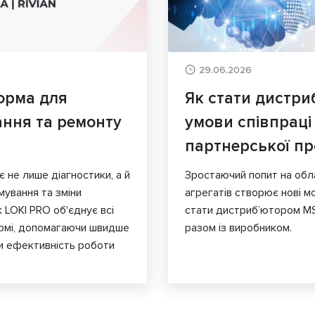
29.06.2026
орма для
Як стати дистри
ання та ремонту
умови співпраці
партнерської п
є не лише діагностики, а й
Зростаючий попит на обл
мування та зміни
агрегатів створює нові мо
к LOKI PRO об'єднує всі
стати дистриб’ютором MS
ормі, допомагаючи швидше
разом із виробником.
и ефективність роботи