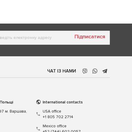
Підписатися
ЧАТ ІЗ НАМИ
 Польщі
International contacts
197 м. Варшава,
USA office
+1 805 702 2714
Mexico office
+52 (744) 602 0057