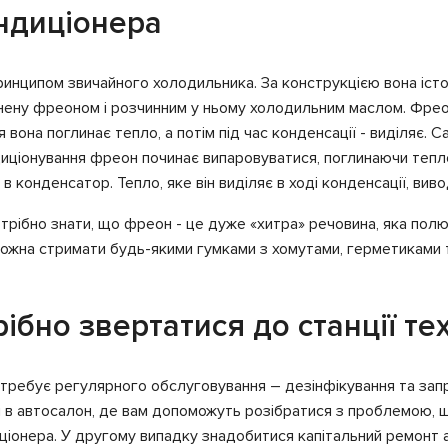
ндиціонера
ринципом звичайного холодильника. За конструкцією вона істо
внену фреоном і розчинним у ньому холодильним маслом. Фреон
вона поглинає тепло, а потім під час конденсації - виділяє. 
иціонування фреон починає випаровуватися, поглинаючи тепло
 конденсатор. Тепло, яке він виділяє в ході конденсації, вив
отрібно знати, що фреон - це дуже «хитра» речовина, яка полю
 можна стримати будь-якими гумками з хомутами, герметиками т
рібно звертатися до станції т
требує регулярного обслуговування – дезінфікування та запра
в автосалон, де вам допоможуть розібратися з проблемою, що
диціонера. У другому випадку знадобитися капітальний ремонт