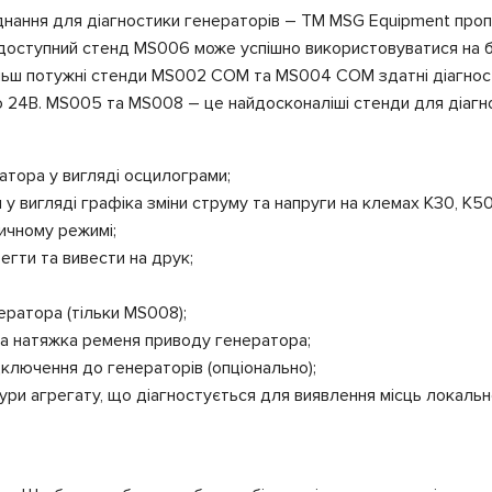
нання для діагностики генераторів – ТМ MSG Equipment пропонує
і доступний стенд MS006 може успішно використовуватися на 
ільш потужні стенди MS002 COM та MS004 COM здатні діагност
24В. MS005 та MS008 – це найдосконаліші стенди для діагно
атора у вигляді осцилограми;
 вигляді графіка зміни струму та напруги на клемах К30, К50 
ичному режимі;
гти та вивести на друк;
ратора (тільки MS008);
а натяжка ременя приводу генератора;
ключення до генераторів (опціонально);
и агрегату, що діагностується для виявлення місць локально