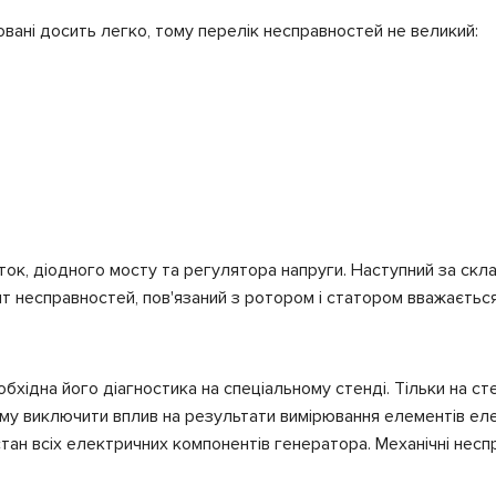
штовані досить легко, тому перелік несправностей не великий:
ок, діодного мосту та регулятора напруги. Наступний за скла
 несправностей, пов'язаний з ротором і статором вважається
хідна його діагностика на спеціальному стенді. Тільки на сте
ьому виключити вплив на результати вимірювання елементів е
стан всіх електричних компонентів генератора. Механічні нес