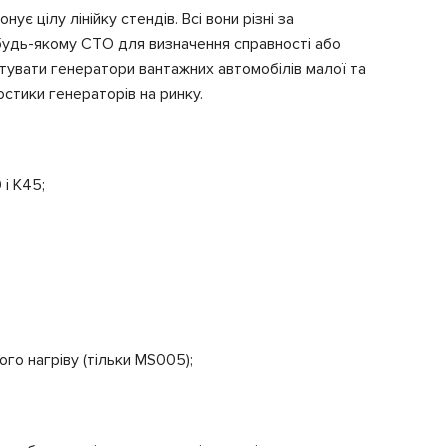
 цілу лінійку стендів. Всі вони різні за
будь-якому СТО для визначення справності або
увати генератори вантажних автомобілів малої та
стики генераторів на ринку.
і К45;
го нагріву (тільки MS005);