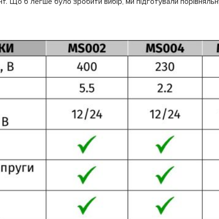
т. Що б легше було зробити вибір, ми підготували порівняльн