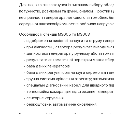
Для тих, хто зіштовхнувся із питанням вибору облад
потужністю, розмірами та функціоналом. Простий 
несправності генератора легкового автомобіля. Б
середньої вантажопідйомності з робочою напругою 
Особливості стендів MS005 та MS008:
• відображення вихідної напруги та струму генер
• при діагностиці стартера результат виводиться у
• діагностика генератора у ручному або автомат
• результати автоматичної перевірки можна збере
• база даних генераторів;
• база даних регуляторів напруги окремо від гене
• зручна система кріплення агрегату; автоматичн
• спеціальні діагностичні кабелі для швидкого під
• тепловізійна камера для відстеження температур
• сенсорне керування;
• безкоштовне, автоматичне оновлення.