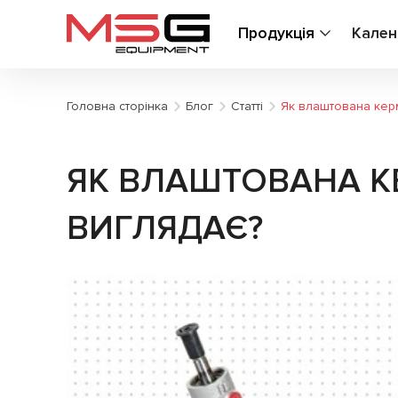
Продукція
Кален
Головна сторінка
Блог
Статті
Як влаштована керм
ЯК ВЛАШТОВАНА КЕ
ВИГЛЯДАЄ?