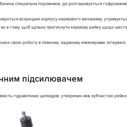
дбачена спеціальна порожнина, де розташовується гофрований 
вується всередині корпусу кермового механізму, утримуєтьс
ягає в тому, щоб щільно притиснути кермову рейку щодо шес
снює свою роботу в певному, заданому інженерами, інтервалі,
лічним підсилювачем
наявність гідравлічних циліндрів, утворених між зубчастою ре