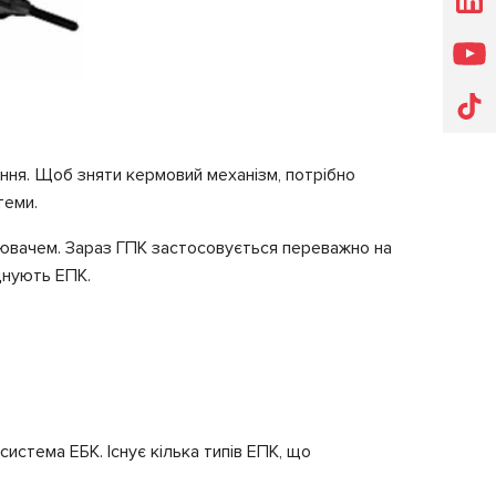
ення. Щоб зняти кермовий механізм, потрібно
теми.
лювачем. Зараз ГПК застосовується переважно на
днують ЕПК.
стема ЕБК. Існує кілька типів ЕПК, що