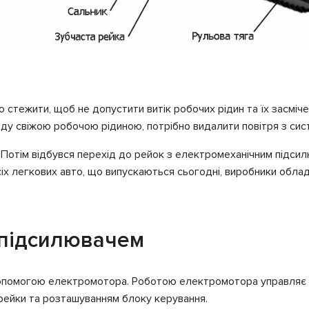
о стежити, щоб не допустити витік робочих рідин та їх засміч
оду свіжою робочою рідиною, потрібно видалити повітря з сис
 Потім відбувся перехід до рейок з електромеханічним підси
іх легкових авто, що випускаються сьогодні, виробники обла
опідсилювачем
опомогою електромотора. Роботою електромотора управляє си
рейки та розташуванням блоку керування.