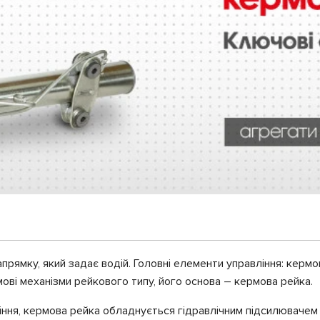
прямку, який задає водій. Головні елементи управління: керм
ві механізми рейкового типу, його основа – кермова рейка.
ня, кермова рейка обладнується гідравлічним підсилювачем (