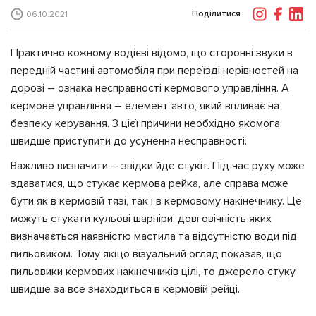
Поділитися
06.10.2021
Практично кожному водієві відомо, що сторонні звуки в
передній частині автомобіля при переїзді нерівностей на
дорозі – ознака несправності кермового управління. А
кермове управління – елемент авто, який впливає на
безпеку керування. З цієї причини необхідно якомога
швидше приступити до усунення несправності.
Важливо визначити – звідки йде стукіт. Під час руху може
здаватися, що стукає кермова рейка, але справа може
бути як в кермовій тязі, так і в кермовому накінечнику. Це
можуть стукати кульові шарніри, довговічність яких
визначається наявністю мастила та відсутністю води під
пильовиком. Тому якщо візуальний огляд показав, що
пильовики кермових накінечників цілі, то джерело стуку
швидше за все знаходиться в кермовій рейці.