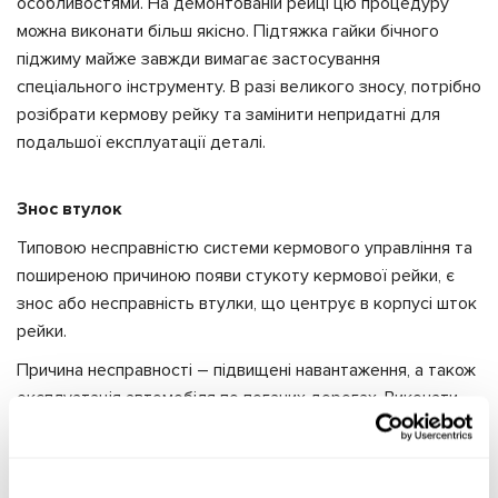
особливостями. На демонтованій рейці цю процедуру
можна виконати більш якісно. Підтяжка гайки бічного
піджиму майже завжди вимагає застосування
спеціального інструменту. В разі великого зносу, потрібно
розібрати кермову рейку та замінити непридатні для
подальшої експлуатації деталі.
Знос втулок
Типовою несправністю системи кермового управління та
поширеною причиною появи стукоту кермової рейки, є
знос або несправність втулки, що центрує в корпусі шток
рейки.
Причина несправності – підвищені навантаження, а також
експлуатація автомобіля по поганих дорогах. Виконати
діагностику можна, похитуючи правий або лівий кінець
штока рейки. Якщо чітко відчувається биття, то в
подібному випадку, необхідна заміна втулки. Важливо