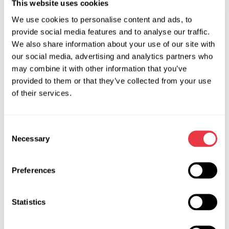
This website uses cookies
своєчасно виконати діагностику, що дозволить усунути
несправність, шляхом заміни втулки, але не змінюючи при
We use cookies to personalise content and ads, to
цьому саму рейку.
provide social media features and to analyse our traffic.
We also share information about your use of our site with
our social media, advertising and analytics partners who
Обладнання для діагностики кермової рейки
may combine it with other information that you’ve
При виявленні несправності в кермовій рейці, її
provided to them or that they’ve collected from your use
демонтують з автомобіля. Для точного визначення
of their services.
причини несправності, слід скористатися спеціальним
обладнанням, це стенд
MS502M
, який допоможе оцінити
Consent
технічний стан кермової рейки з ГПК та визначити
Necessary
Selection
пошкодження. Якщо кермова рейка обладнана
електропідсилювачем, потрібен контролер
MS561
, за
допомогою якого можна виконати повну діагностику
Preferences
кермової рейки або колонки з ЕПК, а також насоса ЕГПК з
будь-яким протоколом управління.
Statistics
Компанія Master Service займається розробкою та