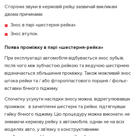
Сторонні звуки в кермовій рейці зазвичай викликані
двома причинами:
Знос в парі «шестерня-рейка».
Знос втулок.
Поява проміжку в парі «шестерня-рейка»
При експлуатації автомобіля відбувається знос зубьїв,
після чого між зубчастою рейкою та ведучою шестірнею
відзначається збільшення проміжку. Також можливий знос
штока рейки та / або фторопластового поршня / фольє-
вставки бічного піджиму.
Спочатку усунути наслідки зносу можна, відрегулювавши
проміжок в зачепленні шестерні та рейки, підтягнувши
гайку бічного піджиму. Цю процедуру можна виконати, не
знімаючи кермову рейку з автомобіля, однак не на всіх
моделях авто, у зв'язку з конструктивними