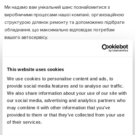
Ми надамо вам унікальний шанс познайомитися з
виробничими процесами нашої компанії, організаційною
структурою ділянок ремонту та допоможемо підібрати
обладнання, що максимально відповідає потребам
вашого автосервісу.
Переваги курсів від MSG Equipment:
В основі програм навчання – власні розробки R&D
центра.
This website uses cookies
Широкий вибір курсів: від простого базового ремонту
We use cookies to personalise content and ads, to
до складного професійного.
provide social media features and to analyse our traffic.
Багатомовність. За допомогою наших перекладачів ви
We also share information about your use of our site with
можете пройти курс зручною для вас мовою.
our social media, advertising and analytics partners who
Форма навчання online та offline. Ви можете пройти
may combine it with other information that you’ve
онлайн курс у будь-якій точці світу, де є доступ до
provided to them or that they’ve collected from your use
Інтернету.
of their services.
Доступ до закритого каналу інформації, де фахівці