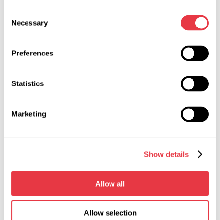
різних країн обмінюються щоденно досвідом та
знаннями.
Consent
Necessary
Selection
Заняття проводять як для груп від двох осіб, так і в
індивідуальному порядку.
Preferences
Навчимо ремонтувати те, що інші не можуть!
Бажаєте знати більше? Переходьте за
посиланням
Statistics
Marketing
АКТУАЛЬНІ НОВИНИ
Show details
СТАТТІ
Allow all
Allow selection