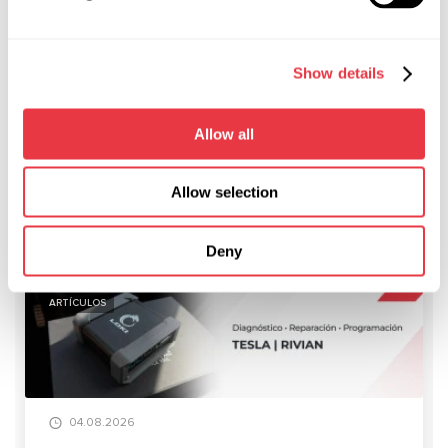
Show details
Allow all
Allow selection
NOTICIAS RELEVANTES
Deny
ARTÍCULOS
04.08.2026