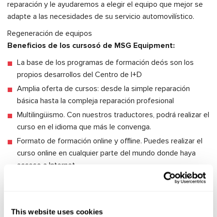
reparación y le ayudaremos a elegir el equipo que mejor se
adapte a las necesidades de su servicio automovilístico.
Regeneración de equipos
Beneficios de los cursosó de MSG Equipment:
La base de los programas de formación deós son los
propios desarrollos del Centro de I+D
Amplia oferta de cursos: desde la simple reparación
básica hasta la compleja reparación profesional
Multilingüismo. Con nuestros traductores, podrá realizar el
curso en el idioma que más le convenga.
Formato de formación online y offline. Puedes realizar el
curso online en cualquier parte del mundo donde haya
acceso a Internet
Las clases se imparten tanto para grupos de dos
personas como de forma individual.
This website uses cookies
Enseñemos a arreglar lo que otros no pueden!