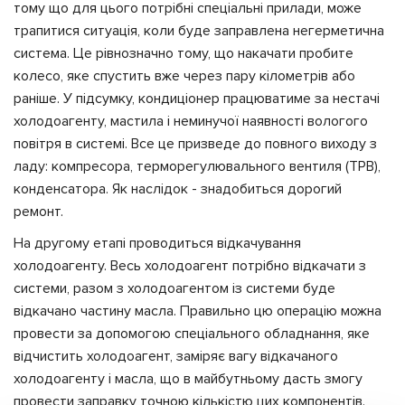
тому що для цього потрібні спеціальні прилади, може
трапитися ситуація, коли буде заправлена негерметична
система. Це рівнозначно тому, що накачати пробите
колесо, яке спустить вже через пару кілометрів або
раніше. У підсумку, кондиціонер працюватиме за нестачі
холодоагенту, мастила і неминучої наявності вологого
повітря в системі. Все це призведе до повного виходу з
ладу: компресора, терморегулювального вентиля (ТРВ),
конденсатора. Як наслідок - знадобиться дорогий
ремонт.
На другому етапі проводиться відкачування
холодоагенту. Весь холодоагент потрібно відкачати з
системи, разом з холодоагентом із системи буде
відкачано частину масла. Правильно цю операцію можна
провести за допомогою спеціального обладнання, яке
відчистить холодоагент, заміряє вагу відкачаного
холодоагенту і масла, що в майбутньому дасть змогу
провести заправку точною кількістю цих компонентів.