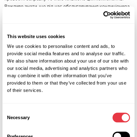
Важливо знати, що під час обслуговування кондиціонера,
як і в будь-якій іншій холодильній техніці, у всіх її аспектах
має дотримуватися баланс. Наприклад, нестача оливи -
компресор буде відчувати масляне голодування і швидко
This website uses cookies
зламається. Надлишок оливи – погіршує теплообмін у
конденсорі та випарнику, як результат – кондиціонер
We use cookies to personalise content and ads, to
працює погано. Це той випадок, коли кашу маслом можна
provide social media features and to analyse our traffic.
зіпсувати.
We also share information about your use of our site with
our social media, advertising and analytics partners who
Третій етап - вакуумування, він полягає у видаленні
may combine it with other information that you’ve
повітря і вологи з системи кондиціонування. Ці залишки,
provided to them or that they’ve collected from your use
змішуючись з маслом і холодоагентом, утворюють
of their services.
кислоту, яка руйнує систему зсередини. Тому, якщо ви
заправите кондиціонер без попереднього вакуумування,
знайте, що заправити потрібну кількість холодоагенту не
Consent
вийде. Робота системи з нестачею холодоагенту, за
Necessary
Selection
наявності повітря і вологи - це швидкий вихід системи з
ладу.
Preferences