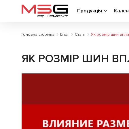
Продукція
Кален
Головна сторінка
Блог
Статті
Як розмір шин впли
ЯК РОЗМІР ШИН ВП