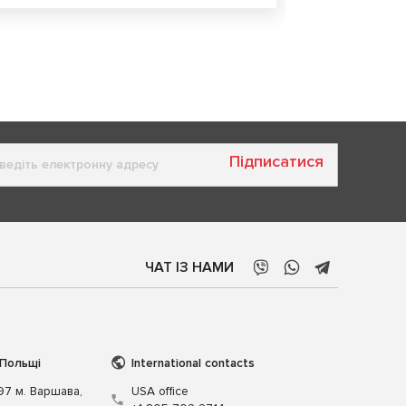
Підписатися
ЧАТ ІЗ НАМИ
 Польщі
International contacts
197 м. Варшава,
USA office