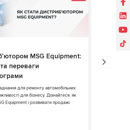
27.05.202
б’ютором MSG Equipment:
Діагнос
 та переваги
порівня
рограми
У статті ро
гальмівних 
аднання для ремонту автомобільних
обладнання т
жливості для бізнесу. Дізнайтеся, як
G Equipment і розвивати продажі