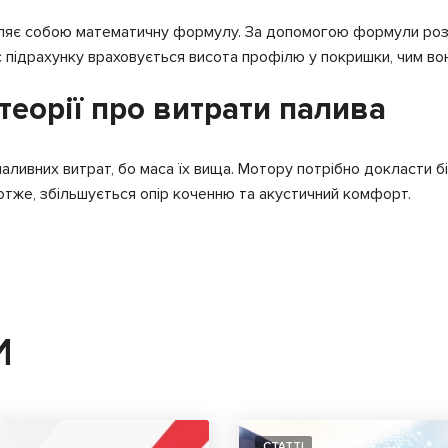
являє собою математичну формулу. За допомогою формули розр
 підрахунку враховується висота профілю у покришки, чим во
еорії про витрати палива
паливних витрат, бо маса їх вища. Мотору потрібно докласти 
а отже, збільшується опір коченню та акустичний комфорт.
И
СТАТТІ