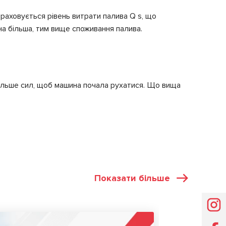
аховується рівень витрати палива Q s, що
на більша, тим вище споживання палива.
більше сил, щоб машина почала рухатися. Що вища
Показати більше
СТАТТІ