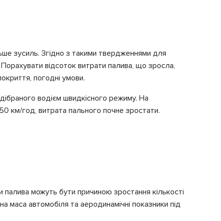
ьше зусиль. Згідно з такими твердженнями для
. Порахувати відсоток витрати палива, що зросла,
окриття, погодні умови.
ідібраного водієм швидкісного режиму. На
50 км/год, витрата пального почне зростати.
ти палива можуть бути причиною зростання кількості
а маса автомобіля та аеродинамічні показники під