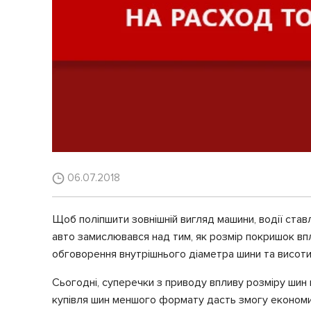
06.07.2018
Щоб поліпшити зовнішній вигляд машини, водії ста
авто замислювався над тим, як розмір покришок впл
обговорення внутрішнього діаметра шини та висот
Сьогодні, суперечки з приводу впливу розміру шин 
купівля шин меншого формату дасть змогу економи