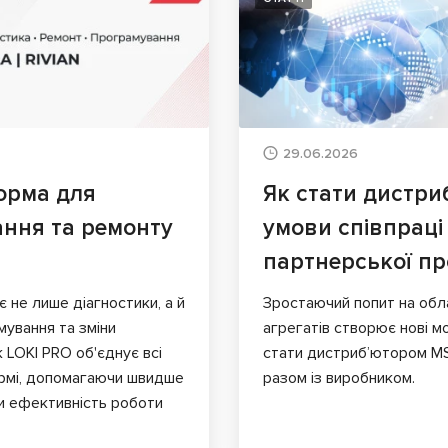
29.06.2026
орма для
Як стати дистри
ання та ремонту
умови співпраці
партнерської п
є не лише діагностики, а й
Зростаючий попит на обл
мування та зміни
агрегатів створює нові мо
к LOKI PRO об'єднує всі
стати дистриб’ютором MS
ормі, допомагаючи швидше
разом із виробником.
и ефективність роботи