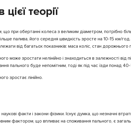
цієї теорії
, що при обертанні колеса з великим діаметром, потрібно біл
ільше палива, його середня швидкість зросте на 10-15 км/год
жати від багатьох показників: маса коліс, стан дорожнього п
го може зростати нелінійно і знаходиться в залежності від п
ня пального буде непомітним, тоді як під час їзди понад 40-
ого зростає лінійно.
наукові факти і закони фізики. Існує думка, що незначні втра
вним фактором, що впливає на споживання пального, є загальн