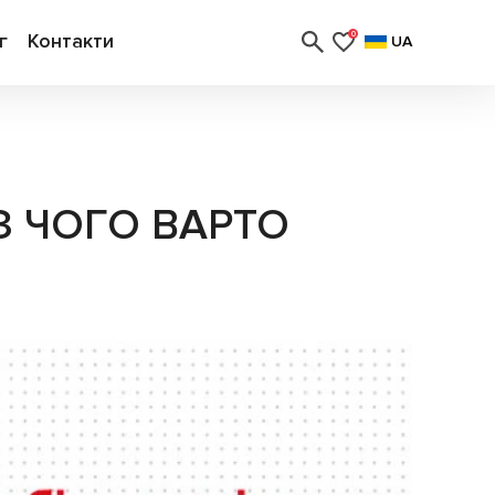
г
Контакти
0
UA
З ЧОГО ВАРТО