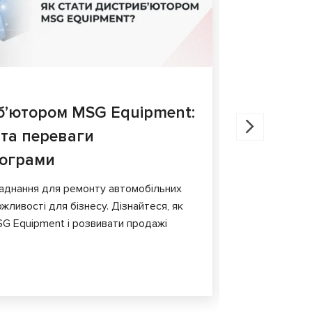
27.05.202
б’ютором MSG Equipment:
Діагнос
 та переваги
порівня
рограми
У статті ро
гальмівних 
аднання для ремонту автомобільних
обладнання т
жливості для бізнесу. Дізнайтеся, як
G Equipment і розвивати продажі