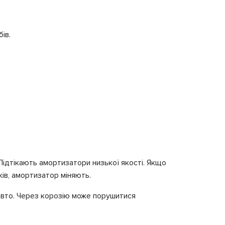
ів.
Підтікають амортизатори низької якості. Якщо
ків, амортизатор міняють.
 авто. Через корозію може порушитися