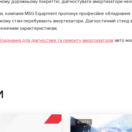
вному дорожньому покриттю, діагностувати амортизатори необ
ях, компанія MSG Equipment пропонує професійне обладнання
якому стані перебувають амортизатори. Діагностичний стенд ви
технічним характеристикам.
бладнання для діагностики та ремонту амортизаторів
авто мож
И
СТАТТІ