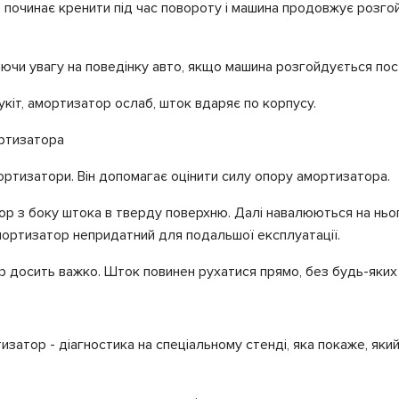
о починає кренити під час повороту і машина продовжує розг
таючи увагу на поведінку авто, якщо машина розгойдується пос
укіт, амортизатор ослаб, шток вдаряє по корпусу.
ортизатора
мортизатори. Він допомагає оцінити силу опору амортизатора.
 з боку штока в тверду поверхню. Далі навалюються на нього
амортизатор непридатний для подальшої експлуатації.
р досить важко. Шток повинен рухатися прямо, без будь-яких 
тизатор - діагностика на спеціальному стенді, яка покаже, як