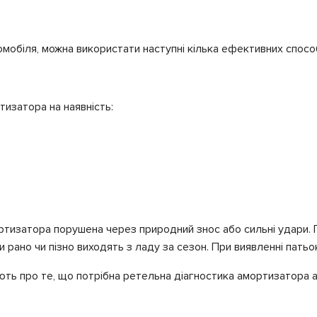
обіля, можна використати наступні кілька ефективних способ
изатора на наявність:
ртизатора порушена через природний знос або сильні удари. 
 рано чи пізно виходять з ладу за сезон. При виявленні патьо
зують про те, що потрібна ретельна діагностика амортизатора