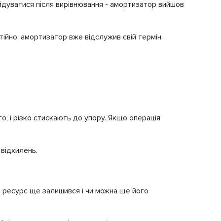
ойдуватися після вирівнювання - амортизатор вийшов
тійно, амортизатор вже відслужив свій термін.
, і різко стискають до упору. Якщо операція
відхилень.
ий ресурс ще залишився і чи можна ще його