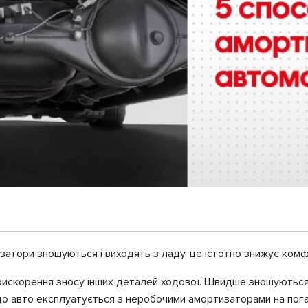
атори зношуються і виходять з ладу, це істотно знижує комфо
скорення зносу інших деталей ходової. Швидше зношуються ма
кщо авто експлуатується з неробочими амортизаторами на пог