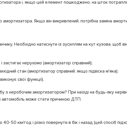
ртизатора і, якщо цей елемент пошкоджено, на шток потрапл
ю амортизатора. Якщо він викривлений, потрібна заміна аморт
ику. Необхідно натиснути із зусиллям на кут кузова, щоб він 
 і застигає нерухомо (амортизатор справний);
вихідний стан (амортизатор справний, якщо підвіска м'яка);
виконує свої функції).
у з неробочим амортизатором? При наїзді на будь-яку нерівні
й автомобіль може стати причиною ДТП.
о 40-50 км/год і різко повернути в бік і назад (цей спосіб під