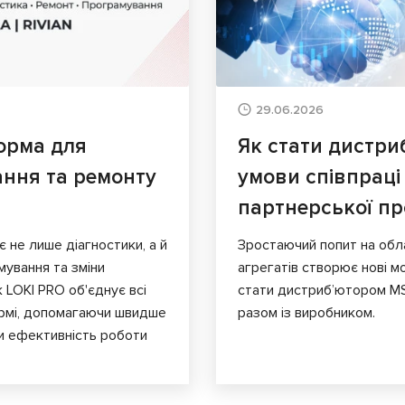
29.06.2026
орма для
Як стати дистри
ання та ремонту
умови співпраці
партнерської п
є не лише діагностики, а й
Зростаючий попит на обл
мування та зміни
агрегатів створює нові мо
к LOKI PRO об'єднує всі
стати дистриб’ютором MS
ормі, допомагаючи швидше
разом із виробником.
и ефективність роботи