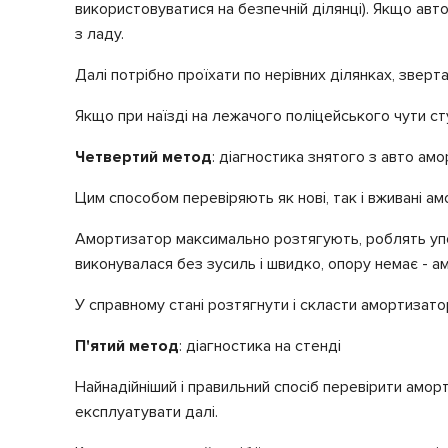
використовуватися на безпечній ділянці). Якщо авт
з ладу.
Далі потрібно проїхати по нерівних ділянках, звер
Якщо при наїзді на лежачого поліцейського чути ст
Четвертий метод
: діагностика знятого з авто ам
Цим способом перевіряють як нові, так і вживані а
Амортизатор максимально розтягують, роблять упор
виконувалася без зусиль і швидко, опору немає - 
У справному стані розтягнути і скласти амортизато
П'ятий метод
: діагностика на стенді
Найнадійніший і правильний спосіб перевірити амор
експлуатувати далі.