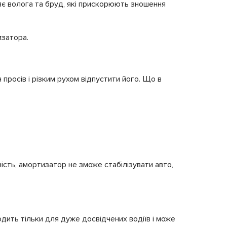
яє волога та бруд, які прискорюють зношення
изатора.
просів і різким рухом відпустити його. Що в
сть, амортизатор не зможе стабілізувати авто,
ходить тільки для дуже досвідчених водіїв і може