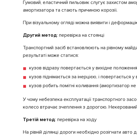
Гумовий, еластичний пильовик слугує захистом амо
амортизатора та стають причиною корозії.
При візуальному огляді можна виявити і деформаці
Другий метод
: перевірка на стоянці
Транспортний засіб встановлюють на рівному майданч
результаті може статися:
кузов відразу повертається у вихідне положення
кузов піднімається за інерцією, і повертається у 
кузов робить помітні коливання (амортизатор не 
У чому небезпека експлуатації транспортного засоб
колесо втрачає зчеплення з дорогою. Некеровани
Третій метод
: перевірка на ходу
На рівній ділянці дороги необхідно розігнати авто д