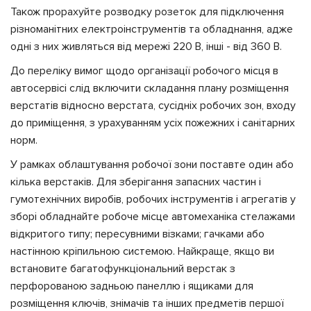
Також прорахуйте розводку розеток для підключення
різноманітних електроінструментів та обладнання, адже
одні з них живляться від мережі 220 В, інші - від 360 В.
До переліку вимог щодо організації робочого місця в
автосервісі слід включити складання плану розміщення
верстатів відносно верстата, сусідніх робочих зон, входу
до приміщення, з урахуванням усіх пожежних і санітарних
норм.
У рамках облаштування робочої зони поставте один або
кілька верстаків. Для зберігання запасних частин і
гумотехнічних виробів, робочих інструментів і агрегатів у
зборі обладнайте робоче місце автомеханіка стелажами
відкритого типу; пересувними візками; гачками або
настінною кріпильною системою. Найкраще, якщо ви
встановите багатофункціональний верстак з
перфорованою задньою панеллю і ящиками для
розміщення ключів, знімачів та інших предметів першої