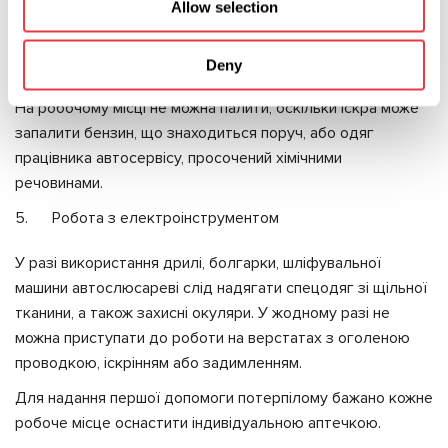
вентиляцію є ризик удушення вихлопними газами та
Allow selection
хімічними засобами.
Пожежна безпека
Deny
На робочому місці не можна палити, оскільки іскра може
запалити бензин, що знаходиться поруч, або одяг
працівника автосервісу, просочений хімічними
речовинами.
Робота з електроінструментом
У разі використання дрилі, болгарки, шліфувальної
машини автослюсареві слід надягати спецодяг зі щільної
тканини, а також захисні окуляри. У жодному разі не
можна приступати до роботи на верстатах з оголеною
проводкою, іскрінням або задимленням.
Для надання першої допомоги потерпілому бажано кожне
робоче місце оснастити індивідуальною аптечкою.