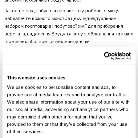
високих показників продуктивності.
Також не слід забувати про чистоту робочого місця.
Забезпечте кожного майстра цеху індивідуальним
набором госптоварів і побутової хімії для прибирання
верстата, видалення бруду та пилу з обладнання та інших
щоденних або щомісячних маніпуляцій.
Якщо у вас є можливість найняти технічний персонал,
обов'язок прибирання робочого місця перейде на нього,
але кожен працівник однаково має наводити лад
наприкінці робочого дня.
This website uses cookies
Безпека
We use cookies to personalise content and ads, to
provide social media features and to analyse our traffic.
We also share information about your use of our site with
Порядок на робочому місці
our social media, advertising and analytics partners who
Інструмент завжди повинен бути акуратно складений або
may combine it with other information that you’ve
розвішаний. Незакріплені головки молотків, зношені
provided to them or that they’ve collected from your use
of their services.
викрутки, тріснуті головки ключів, сплутані дроти на