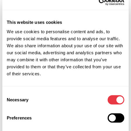
вміння мислити художньо. Це творча робота, але й така,
що вимагає технічних знань для розрахунку витратних
матеріалів.
This website uses cookies
Автомайстер, повинен відразу побачити і визначити
We use cookies to personalise content and ads, to
нерівності, дефекти автомобіля до проведення
provide social media features and to analyse our traffic.
процедури. Автомаляр здійснює такі роботи: підготовку
We also share information about your use of our site with
інструментів і поверхні автомобіля, добірку матеріалу,
our social media, advertising and analytics partners who
безпосередньо фарбування.
may combine it with other information that you’ve
Колорист.
Колорист використовує у своїй роботі вже
provided to them or that they’ve collected from your use
затверджену рецептуру або розробляє власні кольори.
of their services.
Головним завданням колориста є змішування фарби та
підбір відтінків. В автосервісах замовник обирає в
Consent
каталозі зразків вподобаний колір, а колорист підбирає
Necessary
Selection
потрібний тон.
В автосервісах замовник обирає в каталозі зразків
Preferences
вподобаний колір, а колорист підбирає потрібний тон.
Важливі якості для колориста: хороший зір,