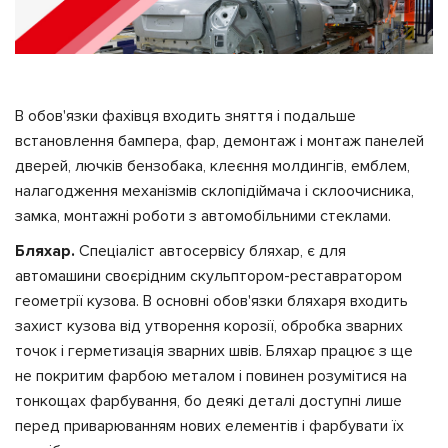
В обов'язки фахівця входить зняття і подальше
встановлення бампера, фар, демонтаж і монтаж панелей
дверей, лючків бензобака, клеєння молдингів, емблем,
налагодження механізмів склопідіймача і склоочисника,
замка, монтажні роботи з автомобільними стеклами.
Бляхар.
Спеціаліст автосервісу бляхар, є для
автомашини своєрідним скульптором-реставратором
геометрії кузова. В основні обов'язки бляхаря входить
захист кузова від утворення корозії, обробка зварних
точок і герметизація зварних швів. Бляхар працює з ще
не покритим фарбою металом і повинен розумітися на
тонкощах фарбування, бо деякі деталі доступні лише
перед приварюванням нових елементів і фарбувати їх