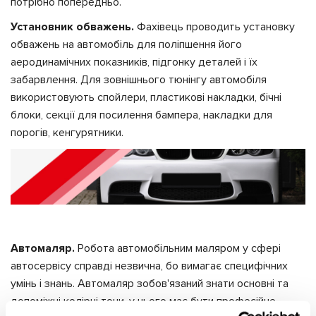
потрібно попередньо.
Установник обважень.
Фахівець проводить установку
обважень на автомобіль для поліпшення його
аеродинамічних показників, підгонку деталей і їх
забарвлення. Для зовнішнього тюнінгу автомобіля
використовують спойлери, пластикові накладки, бічні
блоки, секції для посилення бампера, накладки для
порогів, кенгурятники.
Автомаляр.
Робота автомобільним маляром у сфері
автосервісу справді незвична, бо вимагає специфічних
умінь і знань. Автомаляр зобов'язаний знати основні та
допоміжні колірні тони, у нього має бути професійне